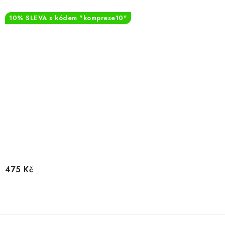
10% SLEVA s kódem "komprese10"
475 Kč