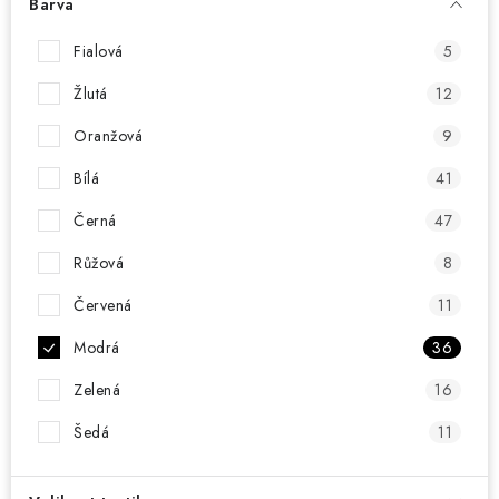
KONTAKT
Barva
Fialová
5
BOTY DĚTSKÉ
Žlutá
12
OBLEČENÍ
Oranžová
9
VÝŽIVA
Bílá
41
Černá
47
SPORTY
Růžová
8
MEGA SLEVY
Červená
11
Modrá
36
NOVINKY
Zelená
16
NOVINKY MIZUNO
Šedá
11
NOVINKY INOV-8