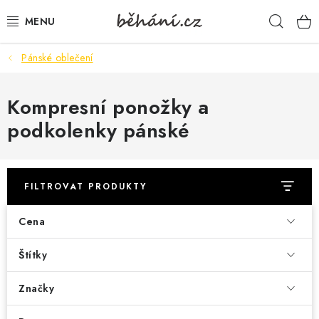
Přejít
Hleda
na
obsah
Pánské oblečení
BOTY PÁNSKÉ
BOTY DÁMSKÉ
Kompresní ponožky a
podkolenky pánské
PÁNSKÉ OBLEČENÍ
DÁMSKÉ OBLEČENÍ
FILTROVAT PRODUKTY
DOPLŇKY
Cena
DÁRKOVÉ POUKAZY
Štítky
VELIKOSTNÍ TABULKY
Značky