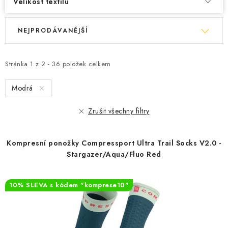
Velikost textilu
OBLÍBENÉ DROBNOSTI
V
Ř
NEJPRODÁVANĚJŠÍ
ý
a
ZNAČKY
p
z
i
e
Stránka
1
z
2
-
36
položek celkem
Ceník dopravy
Moje objednávka
s
n
Jak vyměnit nebo vrátit zboží
Jak reklamovat
Modrá
p
í
Obchodní podmínky
Velikostní tabulky
r
p
Zrušit všechny filtry
Ochrana osobních údajů
Zásady používání souborů cookies
o
r
Kontakt
d
o
Kompresní ponožky Compressport Ultra Trail Socks V2.0 -
u
d
Stargazer/Aqua/Fluo Red
k
u
t
k
10% SLEVA s kódem "komprese10"
ů
t
ů