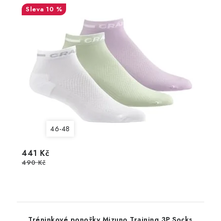
10 %
46-48
441 Kč
490 Kč
Tréninkové ponožky Mizuno Training 3P Socks