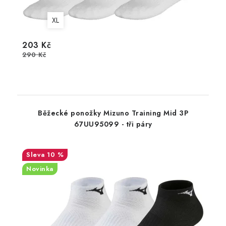
XL
203 Kč
290 Kč
Běžecké ponožky Mizuno Training Mid 3P
67UU95099 - tři páry
10 %
Novinka