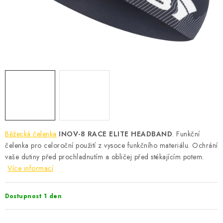
KONTAKT
BOTY DĚTSKÉ
OBLEČENÍ
VÝŽIVA
SPORTY
MEGA SLEVY
Běžecká čelenka
INOV-8 RACE ELITE HEADBAND
.
Funkční
čelenka pro celoroční použití z vysoce funkčního materiálu. Ochrání
NOVINKY
vaše dutiny před prochladnutím a obličej před stékajícím potem.
Více informací
NOVINKY MIZUNO
Dostupnost 1 den
NOVINKY INOV-8