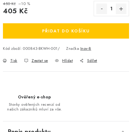
450 Kč
–10 %
OBLÍBENÉ DROBNOSTI
405 Kč
Měrná cena:
ZNAČKY
PŘIDAT DO KOŠÍKU
Ceník dopravy
Moje objednávka
Jak vyměnit nebo vrátit zboží
Jak reklamovat
Kód zboží:
000843-BKWH-001/
Značka:
Inov-8
Obchodní podmínky
Velikostní tabulky
Tisk
Zeptat se
Hlídat
Sdílet
Ochrana osobních údajů
Zásady používání souborů cookies
Kontakt
Ověřený e-shop
Stovky ověřených recenzí od
našich zákazníků mluví za vše.
Popis produktu