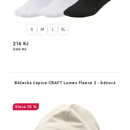
S
M
L
XL
216 Kč
240 Kč
Běžecká čepice CRAFT Lumen Fleece 2 - béžová
10 %