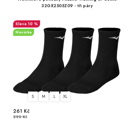
32GX2505Z09 - tři páry
10 %
Novinka
S
M
L
XL
261 Kč
290 Kč