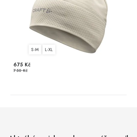
S-M
L-XL
675 Kč
750 Kč