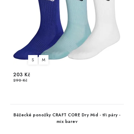
S
M
203 Kč
290 Kč
Běžecké ponožky CRAFT CORE Dry Mid - tři páry -
mix barev