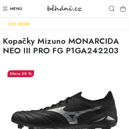
Přejít
Hleda
na
obsah
Boty pánské
BOTY PÁNSKÉ
Kopačky Mizuno MONARCIDA
BOTY DÁMSKÉ
NEO III PRO FG P1GA242203
PÁNSKÉ OBLEČENÍ
DÁMSKÉ OBLEČENÍ
30 %
DOPLŇKY
DÁRKOVÉ POUKAZY
VELIKOSTNÍ TABULKY