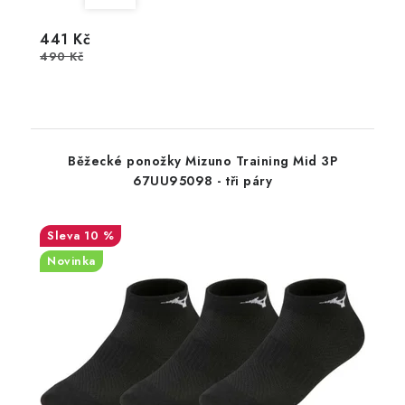
441 Kč
490 Kč
Běžecké ponožky Mizuno Training Mid 3P
67UU95098 - tři páry
10 %
Novinka