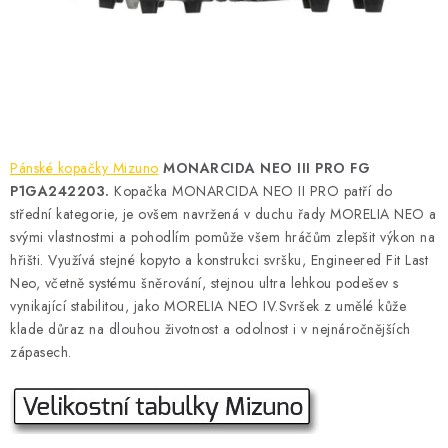
KONTAKT
BOTY DĚTSKÉ
OBLEČENÍ
VÝŽIVA
Pánské kopačky Mizuno
MONARCIDA NEO III PRO FG
P1GA242203.
Kopačka MONARCIDA NEO II PRO patří do
SPORTY
střední kategorie, je ovšem navržená v duchu řady MORELIA NEO a
svými vlastnostmi a pohodlím pomůže všem hráčům zlepšit výkon na
hřišti. Využívá stejné kopyto a konstrukci svršku, Engineered Fit Last
MEGA SLEVY
Neo, včetně systému šněrování, stejnou ultra lehkou podešev s
vynikající stabilitou, jako MORELIA NEO IV.Svršek z umělé kůže
NOVINKY
klade důraz na dlouhou životnost a odolnost i v nejnáročnějších
zápasech.
NOVINKY MIZUNO
NOVINKY INOV-8