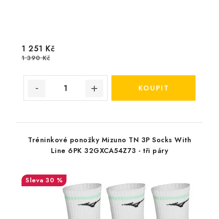
1 251 Kč
1 390 Kč
Tréninkové ponožky Mizuno TN 3P Socks With
Line 6PK 32GXCA54Z73 - tři páry
30 %