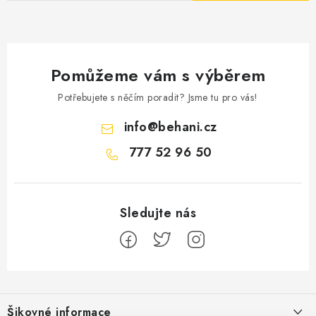
Pomůžeme vám s výběrem
Potřebujete s něčím poradit? Jsme tu pro vás!
info
@
behani.cz
777 52 96 50
Z
á
Šikovné informace