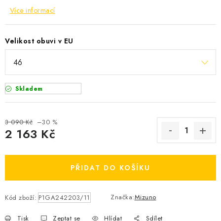
OBLÍBENÉ DROBNOSTI
Více informací
ZNAČKY
Velikost obuvi v EU
Ceník dopravy
Moje objednávka
Jak vyměnit nebo vrátit zboží
Jak reklamovat
Skladem
Obchodní podmínky
Velikostní tabulky
Ochrana osobních údajů
Zásady používání souborů cookies
3 090 Kč
–30 %
Kontakt
2 163 Kč
Měrná cena:
PŘIDAT DO KOŠÍKU
Značka:
Mizuno
Kód zboží:
P1GA242203/11
Tisk
Zeptat se
Hlídat
Sdílet