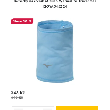
Běžecký nákrčník Mizuno Warmalite Triwarmer
J2GYA545Z24
30 %
343 Kč
490 Kč