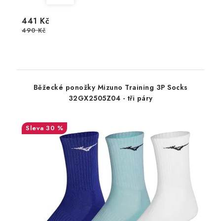
441 Kč
490 Kč
Běžecké ponožky Mizuno Training 3P Socks
32GX2505Z04 - tři páry
30 %