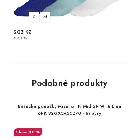
S
M
203 Kč
290 Kč
Podobné produkty
Běžecké ponožky Mizuno TN Mid 3P With Line
6PK 32GXCA25Z70 - tři páry
30 %