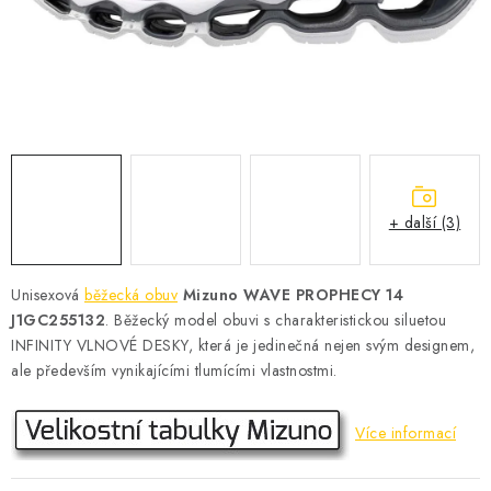
KONTAKT
BOTY DĚTSKÉ
OBLEČENÍ
VÝŽIVA
+ další (3)
SPORTY
MEGA SLEVY
Unisexová
běžecká obuv
Mizuno WAVE PROPHECY 14
J1GC255132
.
Běžecký model obuvi s charakteristickou siluetou
NOVINKY
INFINITY VLNOVÉ DESKY, která je jedinečná nejen svým designem,
ale především vynikajícími tlumícími vlastnostmi.
NOVINKY MIZUNO
Více informací
NOVINKY INOV-8