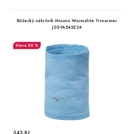
Běžecký nákrčník Mizuno Warmalite Triwarmer
J2GYA545Z24
30 %
343 Kč