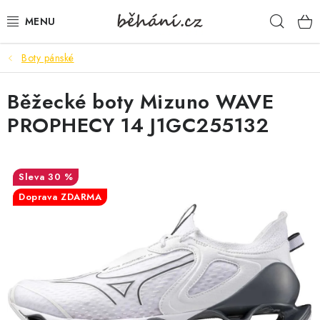
Přejít
Hleda
na
obsah
Boty pánské
BOTY PÁNSKÉ
Běžecké boty Mizuno WAVE
BOTY DÁMSKÉ
PROPHECY 14 J1GC255132
PÁNSKÉ OBLEČENÍ
DÁMSKÉ OBLEČENÍ
30 %
Doprava ZDARMA
DOPLŇKY
DÁRKOVÉ POUKAZY
VELIKOSTNÍ TABULKY