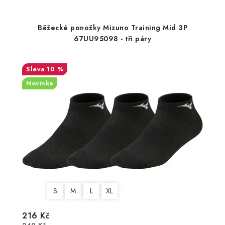
Běžecké ponožky Mizuno Training Mid 3P
67UU95098 - tři páry
10 %
Novinka
S
M
L
XL
216 Kč