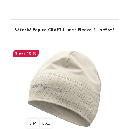
Běžecká čepice CRAFT Lumen Fleece 2 - béžová
10 %
S-M
L-XL