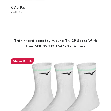
675 Kč
750 Kč
Tréninkové ponožky Mizuno TN 3P Socks With
Line 6PK 32GXCA54Z73 - tři páry
30 %