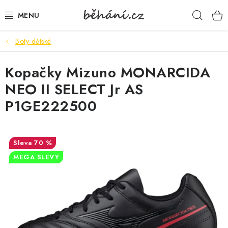
Přejít
Hleda
na
obsah
Boty dětské
BOTY PÁNSKÉ
Kopačky Mizuno MONARCIDA
BOTY DÁMSKÉ
NEO II SELECT Jr AS
PÁNSKÉ OBLEČENÍ
P1GE222500
DÁMSKÉ OBLEČENÍ
70 %
DOPLŇKY
MEGA SLEVY
DÁRKOVÉ POUKAZY
VELIKOSTNÍ TABULKY