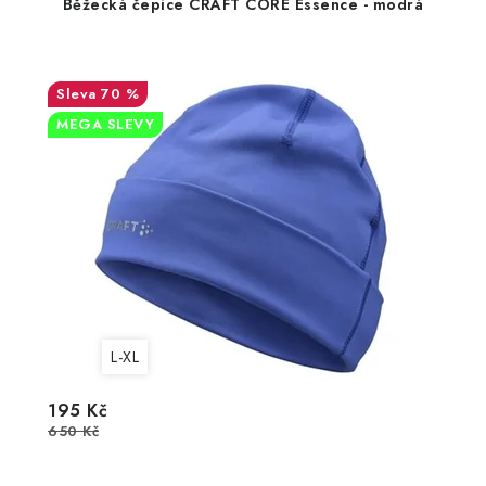
Běžecká čepice CRAFT CORE Essence - modrá
70 %
MEGA SLEVY
L-XL
195 Kč
650 Kč