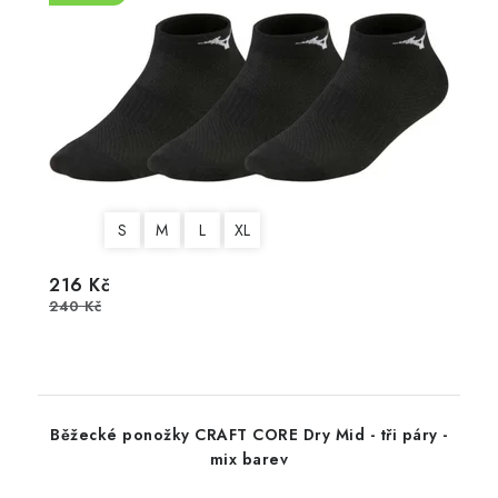
S
M
L
XL
216 Kč
240 Kč
Běžecké ponožky CRAFT CORE Dry Mid - tři páry -
mix barev