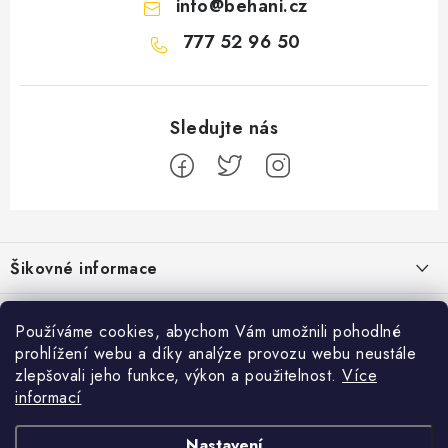
info
@
behani.cz
777 52 96 50
Z
á
Šikovné informace
p
a
Ceník dopravy
Běžecké zajímavosti
t
Používáme cookies, abychom Vám umožnili pohodlné
Moje objednávka
prohlížení webu a díky analýze provozu webu neustále
í
Bolest holeně nemusí znamenat zánět okostice
Přijímáme online platby
zlepšovali jeho funkce, výkon a použitelnost.
Více
Jak vyměnit nebo vrátit zboží
informací
Jak běhat s rychlejším parťákem
Facebook
Jak reklamovat
Nastavení