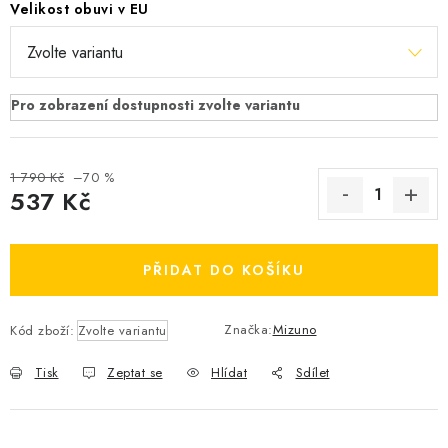
Velikost obuvi v EU
OBLÍBENÉ DROBNOSTI
ZNAČKY
Ceník dopravy
Moje objednávka
Jak vyměnit nebo vrátit zboží
Jak reklamovat
1 790 Kč
–70 %
Obchodní podmínky
Velikostní tabulky
537 Kč
Ochrana osobních údajů
Zásady používání souborů cookies
Měrná cena:
Kontakt
PŘIDAT DO KOŠÍKU
Značka:
Mizuno
Kód zboží:
Zvolte variantu
Tisk
Zeptat se
Hlídat
Sdílet