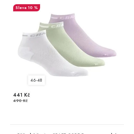
10 %
46-48
441 Kč
490 Kč