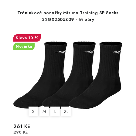
Tréninkové ponožky Mizuno Training 3P Socks
32GX2505Z09 - tři páry
10 %
Novinka
S
M
L
XL
261 Kč
290 Kč