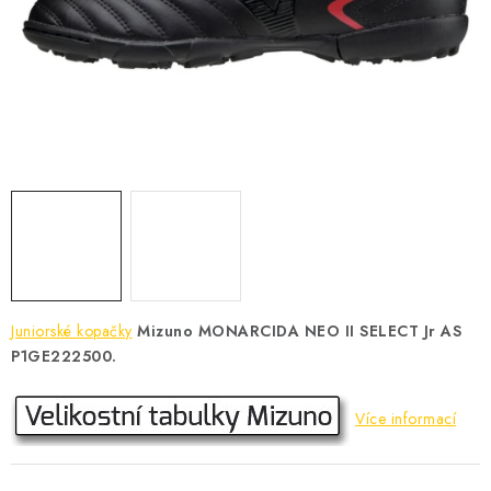
KONTAKT
BOTY DĚTSKÉ
OBLEČENÍ
VÝŽIVA
SPORTY
MEGA SLEVY
Juniorské kopačky
Mizuno MONARCIDA NEO II SELECT Jr AS
NOVINKY
P1GE222500.
NOVINKY MIZUNO
Více informací
NOVINKY INOV-8