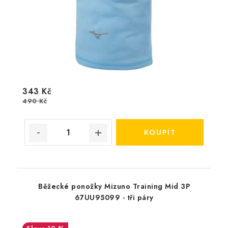
343 Kč
490 Kč
Běžecké ponožky Mizuno Training Mid 3P
67UU95099 - tři páry