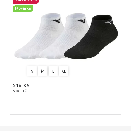
10 %
Novinka
S
M
L
XL
216 Kč
240 Kč