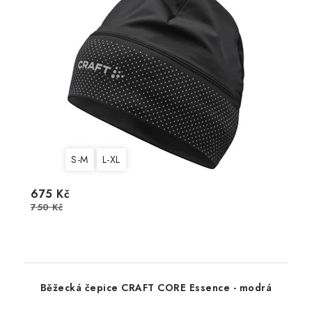
S-M
L-XL
675 Kč
750 Kč
Běžecká čepice CRAFT CORE Essence - modrá