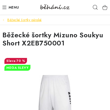
Přejít
Hleda
na
obsah
Běžecké šortky pánské
BOTY PÁNSKÉ
Běžecké šortky Mizuno Soukyu
BOTY DÁMSKÉ
Short X2EB750001
PÁNSKÉ OBLEČENÍ
DÁMSKÉ OBLEČENÍ
70 %
MEGA SLEVY
DOPLŇKY
DÁRKOVÉ POUKAZY
VELIKOSTNÍ TABULKY