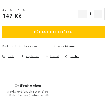
OBLÍBENÉ DROBNOSTI
490 Kč
–70 %
147 Kč
ZNAČKY
Měrná cena:
Ceník dopravy
Moje objednávka
PŘIDAT DO KOŠÍKU
Jak vyměnit nebo vrátit zboží
Jak reklamovat
Obchodní podmínky
Velikostní tabulky
Kód zboží:
Zvolte variantu
Značka:
Mizuno
Ochrana osobních údajů
Zásady používání souborů cookies
Tisk
Zeptat se
Hlídat
Sdílet
Kontakt
Ověřený e-shop
Stovky ověřených recenzí od
našich zákazníků mluví za vše.