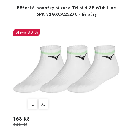
Běžecké ponožky Mizuno TN Mid 3P With Line
6PK 32GXCA25Z70 - tři páry
30 %
L
XL
168 Kč
240 Kč