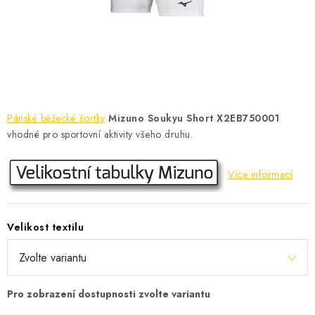
KONTAKT
BOTY DĚTSKÉ
OBLEČENÍ
VÝŽIVA
Pánské běžecké šortky
Mizuno Soukyu Short X2EB750001
vhodné pro sportovní aktivity všeho druhu.
SPORTY
Více informací
MEGA SLEVY
NOVINKY
Velikost textilu
NOVINKY MIZUNO
NOVINKY INOV-8