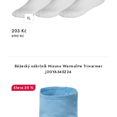
XL
203 Kč
290 Kč
Běžecký nákrčník Mizuno Warmalite Triwarmer
J2GYA545Z24
30 %