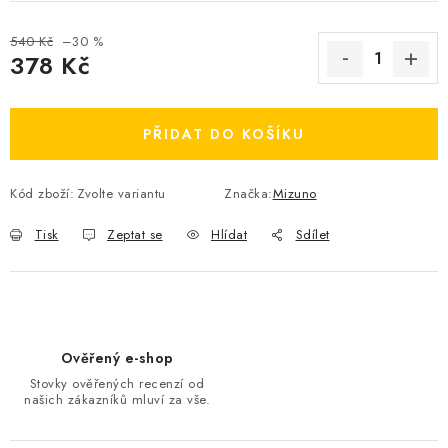
OBLÍBENÉ DROBNOSTI
540 Kč
–30 %
378 Kč
ZNAČKY
Měrná cena:
Ceník dopravy
Moje objednávka
PŘIDAT DO KOŠÍKU
Jak vyměnit nebo vrátit zboží
Jak reklamovat
Obchodní podmínky
Velikostní tabulky
Kód zboží:
Zvolte variantu
Značka:
Mizuno
Ochrana osobních údajů
Zásady používání souborů cookies
Tisk
Zeptat se
Hlídat
Sdílet
Kontakt
Ověřený e-shop
Stovky ověřených recenzí od
našich zákazníků mluví za vše.