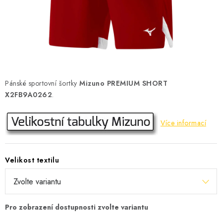
KONTAKT
BOTY DĚTSKÉ
OBLEČENÍ
VÝŽIVA
Pánské sportovní šortky
Mizuno PREMIUM SHORT
X2FB9A0262
.
SPORTY
Více informací
MEGA SLEVY
NOVINKY
Velikost textilu
NOVINKY MIZUNO
NOVINKY INOV-8