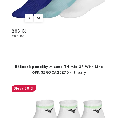
S
M
203 Kč
290 Kč
Běžecké ponožky Mizuno TN Mid 3P With Line
6PK 32GXCA25Z70 - tři páry
30 %