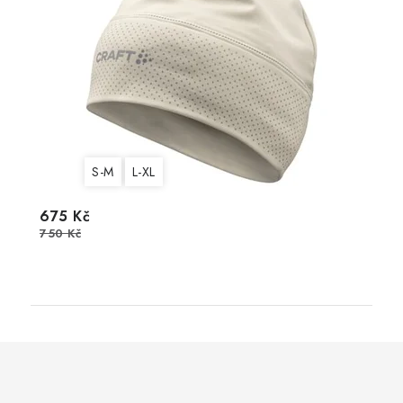
S-M
L-XL
675 Kč
750 Kč