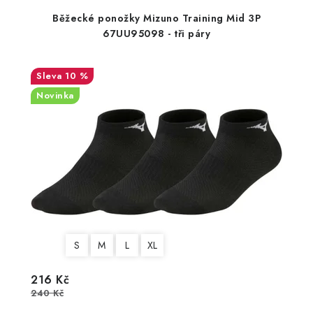
Běžecké ponožky Mizuno Training Mid 3P
67UU95098 - tři páry
10 %
Novinka
S
M
L
XL
216 Kč
240 Kč