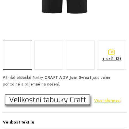
KONTAKT
BOTY DĚTSKÉ
OBLEČENÍ
VÝŽIVA
+ další (3)
SPORTY
MEGA SLEVY
Pánské běžecké šortky
CRAFT ADV Join Sweat
jsou velmi
pohodlné a příjemné na nošení.
NOVINKY
Více informací
NOVINKY MIZUNO
NOVINKY INOV-8
Velikost textilu