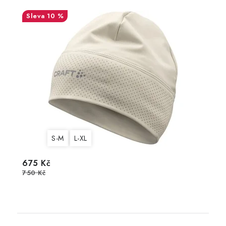
10 %
S-M
L-XL
675 Kč
750 Kč