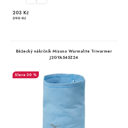
203 Kč
290 Kč
Běžecký nákrčník Mizuno Warmalite Triwarmer
J2GYA545Z24
30 %