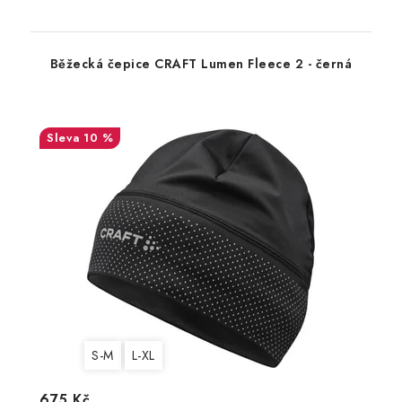
Běžecká čepice CRAFT Lumen Fleece 2 - černá
10 %
S-M
L-XL
675 Kč