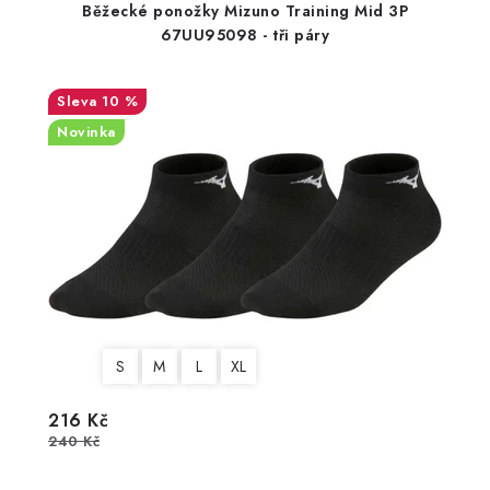
Běžecké ponožky Mizuno Training Mid 3P
67UU95098 - tři páry
10 %
Novinka
S
M
L
XL
216 Kč
240 Kč