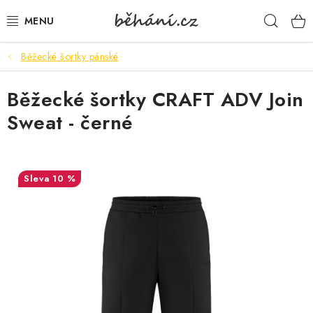
Přejít
Hleda
na
obsah
Běžecké šortky pánské
BOTY PÁNSKÉ
Běžecké šortky CRAFT ADV Join
BOTY DÁMSKÉ
Sweat - černé
PÁNSKÉ OBLEČENÍ
DÁMSKÉ OBLEČENÍ
10 %
DOPLŇKY
DÁRKOVÉ POUKAZY
VELIKOSTNÍ TABULKY