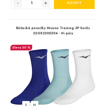
Běžecké ponožky Mizuno Training 3P Socks
32GX2505Z04 - tři páry
30 %
S
M