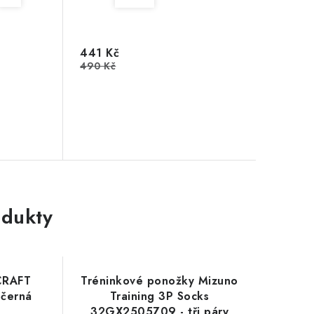
441 Kč
490 Kč
dukty
CRAFT
Tréninkové ponožky Mizuno
 černá
Training 3P Socks
32GX2505Z09 - tři páry