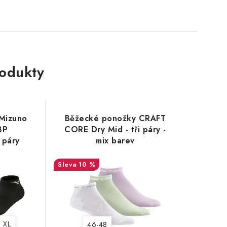
rodukty
Mizuno
Běžecké ponožky CRAFT
3P
CORE Dry Mid - tři páry -
 páry
mix barev
10 %
XL
46-48