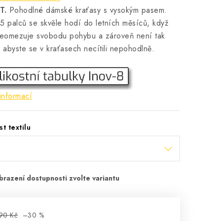
T.
Pohodlné dámské kraťasy s vysokým pasem.
5 palců se skvěle hodí do letních měsíců, když
neomezuje svobodu pohybu a zároveň není tak
, abyste se v kraťasech necítili nepohodlně.
informací
st textilu
90 Kč
–30 %