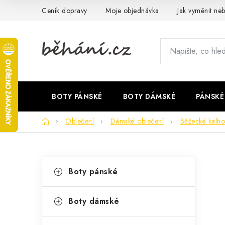
Přejít
Ceník dopravy
Moje objednávka
Jak vyměnit neb
na
obsah
BOTY PÁNSKÉ
BOTY DÁMSKÉ
PÁNSKÉ
Domů
Oblečení
Dámské oblečení
Běžecké kalho
P
K
Přeskočit
Boty pánské
kategorie
a
o
t
s
Boty dámské
e
t