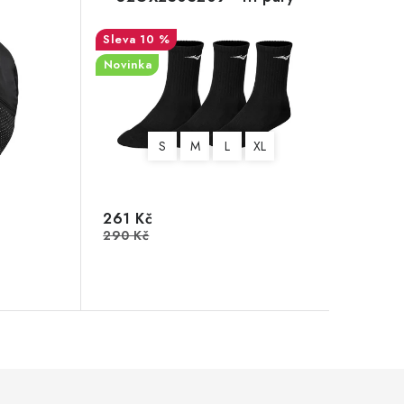
10 %
Novinka
S
M
L
XL
261 Kč
290 Kč