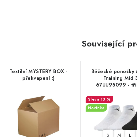
Související p
Textilní MYSTERY BOX -
Běžecké ponožky 
překvapení :)
Training Mid 
67UU95099 - tři
10 %
Novinka
S
M
L