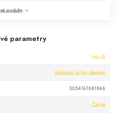
né produkty
vé parametry
Inov-8
Běžecké šortky dámské
5054167681966
Černá