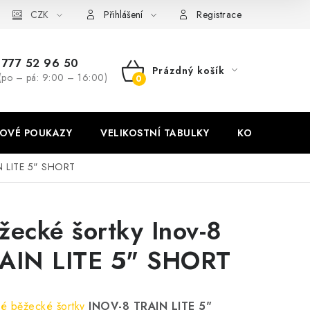
stní tabulky
CZK
Ochrana osobních údajů
Zásady používání soubor
Přihlášení
Registrace
777 52 96 50
Prázdný košík
(po – pá: 9:00 – 16:00)
NÁKUPNÍ
KOŠÍK
OVÉ POUKAZY
VELIKOSTNÍ TABULKY
KONTAKT
IN LITE 5" SHORT
žecké šortky Inov-8
AIN LITE 5" SHORT
é běžecké šortky
INOV-8 TRAIN LITE 5"