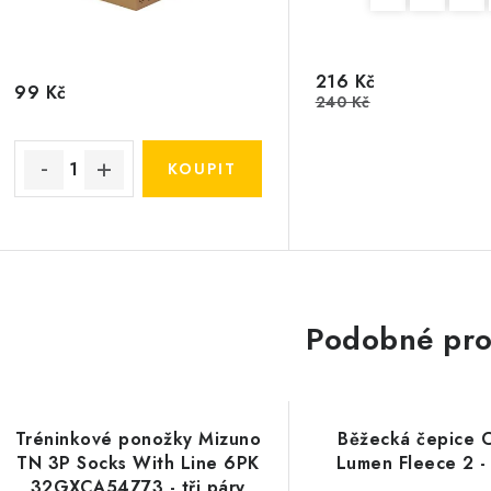
216 Kč
99 Kč
240 Kč
Podobné pro
Tréninkové ponožky Mizuno
Běžecká čepice 
TN 3P Socks With Line 6PK
Lumen Fleece 2 -
32GXCA54Z73 - tři páry