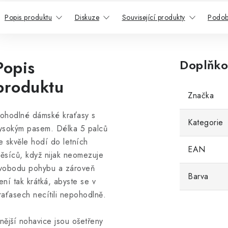
Popis produktu
Diskuze
Související produkty
Podob
Popis
Doplňko
produktu
Značka
ohodlné dámské kraťasy s
Kategorie
ysokým pasem. Délka 5 palců
e skvěle hodí do letních
EAN
ěsíců, když nijak neomezuje
vobodu pohybu a zároveň
Barva
ení tak krátká, abyste se v
raťasech necítili nepohodlně.
nější nohavice jsou ošetřeny