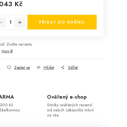
 043 Kč
rná cena:
PŘIDAT DO KOŠÍKU
ží:
Zvolte variantu
:
Inov-8
k
Zeptat se
Hlídat
Sdílet
DARMA
Ověřený e-shop
3000 Kč
Stovky ověřených recenzí
Zásilkovnou
od našich zákazníků mluví
za vše.