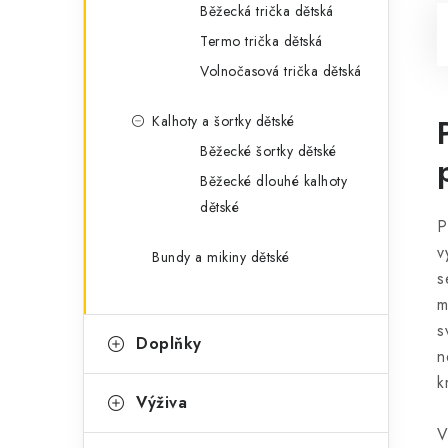
Běžecká trička dětská
Termo trička dětská
Volnočasová trička dětská
Kalhoty a šortky dětské
Běžecké šortky dětské
Běžecké dlouhé kalhoty
dětské
P
v
Bundy a mikiny dětské
s
m
s
Doplňky
n
k
Výživa
V