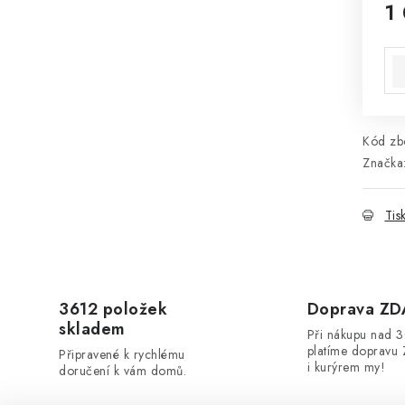
1
Mě
Kód zbo
Značka
Tis
3612 položek
Doprava Z
skladem
Při nákupu nad 
platíme dopravu 
Připravené k rychlému
i kurýrem my!
doručení k vám domů.