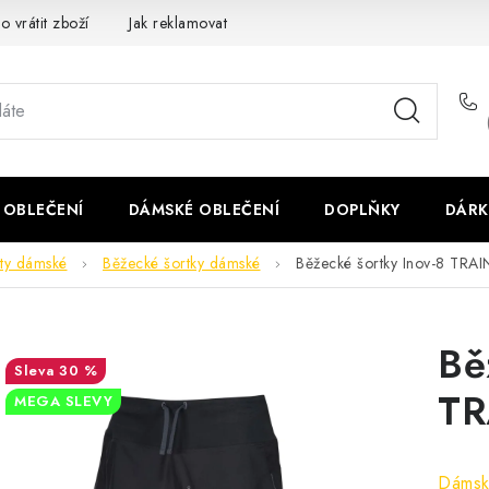
o vrátit zboží
Jak reklamovat
Obchodní podmínky
Veliko
 OBLEČENÍ
DÁMSKÉ OBLEČENÍ
DOPLŇKY
DÁRK
ty dámské
Běžecké šortky dámské
Běžecké šortky Inov-8 TRA
Bě
30 %
TR
MEGA SLEVY
Dámsk