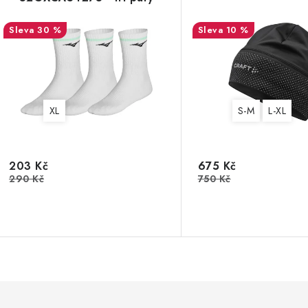
30 %
10 %
XL
S-M
L-XL
203 Kč
675 Kč
290 Kč
750 Kč