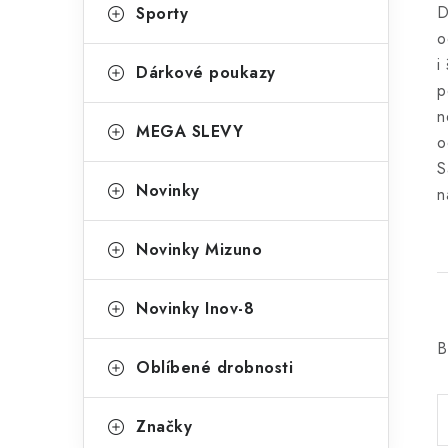
D
Sporty
o
i
Dárkové poukazy
p
n
MEGA SLEVY
o
S
Novinky
n
Novinky Mizuno
Novinky Inov-8
B
Oblíbené drobnosti
Značky