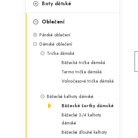
g
Boty dětské
r
o
a
r
Oblečení
n
i
Pánské oblečení
e
n
Dámské oblečení
í
Trička dámská
Běžecká trička dámská
p
Termo trička dámská
a
Volnočasová trička dámská
n
Běžecké kalhoty dámské
e
Běžecké šortky dámské
l
Běžecké 3/4 kalhoty
dámské
Běžecké dlouhé kalhoty