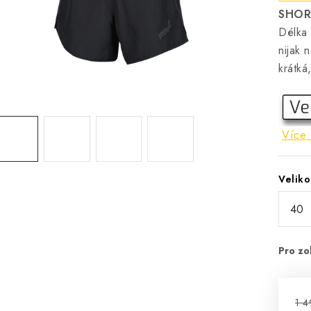
SHOR
Délka 
nijak 
krátká
Více 
Veliko
1 4