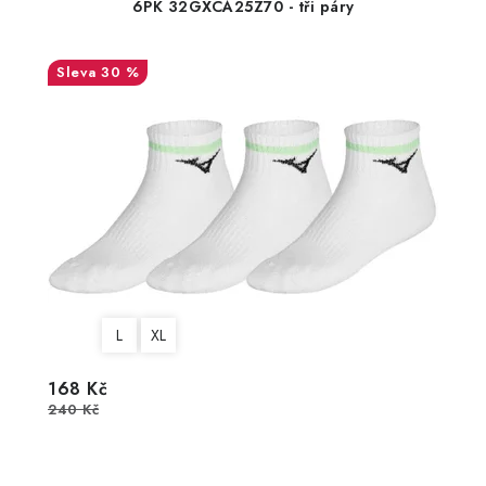
6PK 32GXCA25Z70 - tři páry
30 %
L
XL
168 Kč
240 Kč