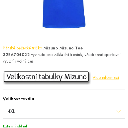
KONTAKT
BOTY DĚTSKÉ
OBLEČENÍ
VÝŽIVA
Pánské běžecké tričko
Mizuno Mizuno Tee
32EA704022
vyvinuto pro základní trénink, všestranné sportovní
SPORTY
využití i volný čas.
MEGA SLEVY
Více informací
NOVINKY
Velikost textilu
NOVINKY MIZUNO
NOVINKY INOV-8
Externí sklad