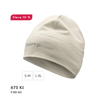
10 %
S-M
L-XL
675 Kč
750 Kč