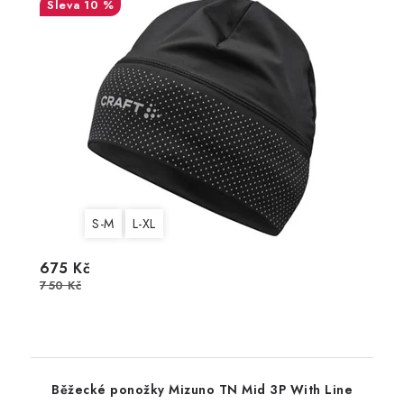
10 %
S-M
L-XL
675 Kč
750 Kč
Běžecké ponožky Mizuno TN Mid 3P With Line