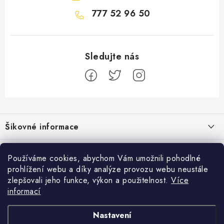
777 52 96 50
Z
á
Šikovné informace
p
a
Ceník dopravy
Běžecké zajímavosti
t
Používáme cookies, abychom Vám umožnili pohodlné
Moje objednávka
prohlížení webu a díky analýze provozu webu neustále
í
Proč jít běhat právě o víkendu?
Přijímáme online platby
zlepšovali jeho funkce, výkon a použitelnost.
Více
Jak vyměnit nebo vrátit zboží
informací
Bolest holeně nemusí znamenat zánět okostice
Facebook
Jak reklamovat
Nastavení
Jak běhat s rychlejším parťákem
Obchodní podmínky
Pánské běžecké boty
Dámské běžecké boty
Běžecké boty