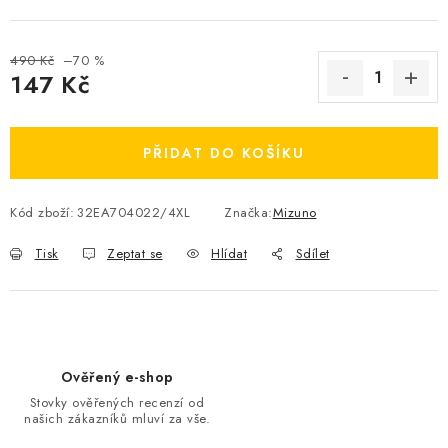
OBLÍBENÉ DROBNOSTI
490 Kč
–70 %
ZNAČKY
147 Kč
Měrná cena:
Ceník dopravy
Moje objednávka
PŘIDAT DO KOŠÍKU
Jak vyměnit nebo vrátit zboží
Jak reklamovat
Obchodní podmínky
Velikostní tabulky
Kód zboží:
32EA704022/4XL
Značka:
Mizuno
Ochrana osobních údajů
Zásady používání souborů cookies
Kontakt
Tisk
Zeptat se
Hlídat
Sdílet
Ověřený e-shop
Stovky ověřených recenzí od
našich zákazníků mluví za vše.