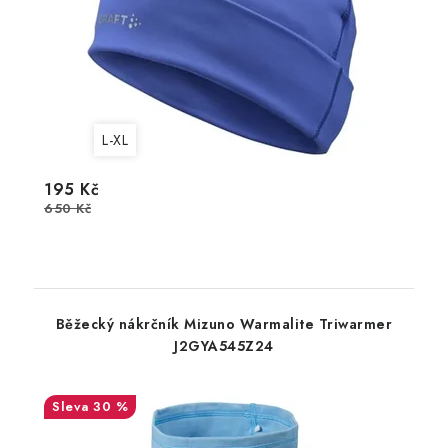
L-XL
195 Kč
650 Kč
Běžecký nákrčník Mizuno Warmalite Triwarmer
J2GYA545Z24
30 %