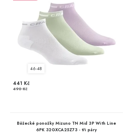
46-48
441 Kč
490 Kč
Běžecké ponožky Mizuno TN Mid 3P With Line
6PK 32GXCA25Z73 - tři páry