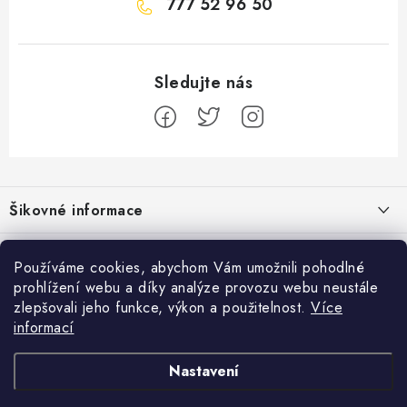
777 52 96 50
Z
á
Šikovné informace
p
a
Ceník dopravy
Běžecké zajímavosti
t
Používáme cookies, abychom Vám umožnili pohodlné
Moje objednávka
prohlížení webu a díky analýze provozu webu neustále
í
Proč jít běhat právě o víkendu?
Přijímáme online platby
zlepšovali jeho funkce, výkon a použitelnost.
Více
Jak vyměnit nebo vrátit zboží
informací
Bolest holeně nemusí znamenat zánět okostice
Facebook
Jak reklamovat
Nastavení
Jak běhat s rychlejším parťákem
Obchodní podmínky
Pánské běžecké boty
Dámské běžecké boty
Běžecké boty