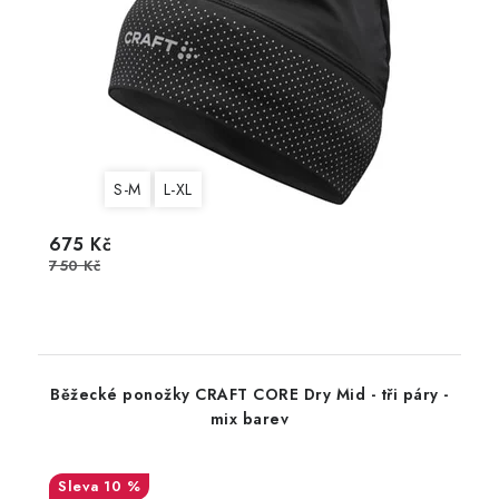
S-M
L-XL
675 Kč
750 Kč
Běžecké ponožky CRAFT CORE Dry Mid - tři páry -
mix barev
10 %