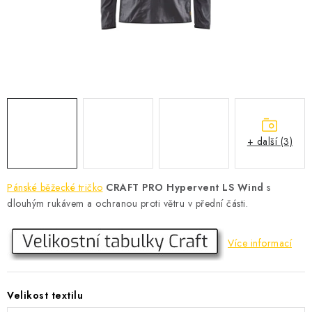
KONTAKT
BOTY DĚTSKÉ
OBLEČENÍ
VÝŽIVA
+ další (3)
SPORTY
MEGA SLEVY
Pánské běžecké tričko
CRAFT PRO Hypervent LS Wind
s
dlouhým rukávem a ochranou proti větru v přední části.
NOVINKY
Více informací
NOVINKY MIZUNO
NOVINKY INOV-8
Velikost textilu