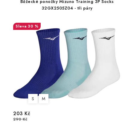
Běžecké ponožky Mizuno Training 3P Socks
32GX2505Z04 - tři páry
30 %
S
M
203 Kč
290 Kč