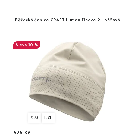
Běžecká čepice CRAFT Lumen Fleece 2 - béžová
10 %
S-M
L-XL
675 Kč