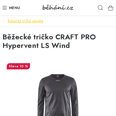
Přejít
Hleda
na
obsah
Běžecká trička pánská
BOTY PÁNSKÉ
Běžecké tričko CRAFT PRO
BOTY DÁMSKÉ
Hypervent LS Wind
PÁNSKÉ OBLEČENÍ
DÁMSKÉ OBLEČENÍ
10 %
DOPLŇKY
DÁRKOVÉ POUKAZY
VELIKOSTNÍ TABULKY