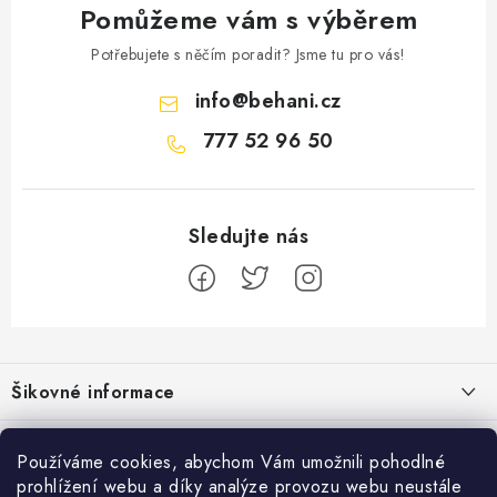
Pomůžeme vám s výběrem
Potřebujete s něčím poradit? Jsme tu pro vás!
info
@
behani.cz
777 52 96 50
Z
á
Šikovné informace
p
a
Ceník dopravy
Běžecké zajímavosti
t
Používáme cookies, abychom Vám umožnili pohodlné
Moje objednávka
prohlížení webu a díky analýze provozu webu neustále
í
Proč jít běhat právě o víkendu?