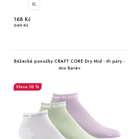
XL
168 Kč
240 Kč
Běžecké ponožky CRAFT CORE Dry Mid - tři páry -
mix barev
10 %