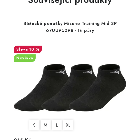
Běžecké ponožky Mizuno Training Mid 3P
67UU95098 - tři páry
10 %
Novinka
S
M
L
XL