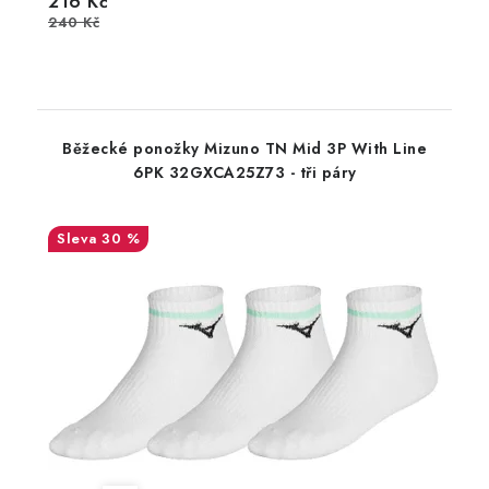
216 Kč
240 Kč
Běžecké ponožky Mizuno TN Mid 3P With Line
6PK 32GXCA25Z73 - tři páry
30 %