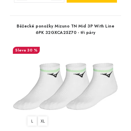
Běžecké ponožky Mizuno TN Mid 3P With Line
6PK 32GXCA25Z70 - tři páry
30 %
L
XL