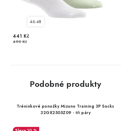
46-48
441 Kč
490 Kč
Podobné produkty
Tréninkové ponožky Mizuno Training 3P Socks
32GX2505Z09 - tři páry
10 %