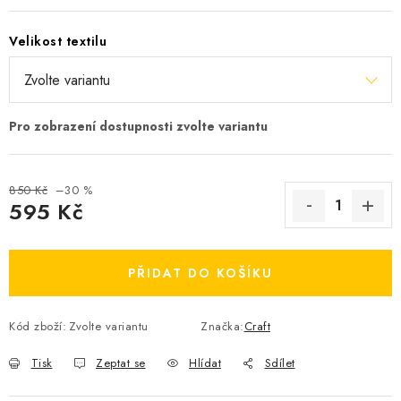
OBLÍBENÉ DROBNOSTI
Velikost textilu
ZNAČKY
Ceník dopravy
Moje objednávka
Jak vyměnit nebo vrátit zboží
Jak reklamovat
Obchodní podmínky
Velikostní tabulky
850 Kč
–30 %
Ochrana osobních údajů
Zásady používání souborů cookies
595 Kč
Kontakt
Měrná cena:
PŘIDAT DO KOŠÍKU
Kód zboží:
Zvolte variantu
Značka:
Craft
Tisk
Zeptat se
Hlídat
Sdílet