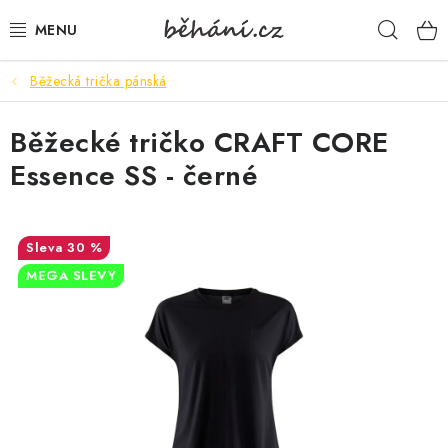
Přejít
Hleda
na
obsah
Běžecká trička pánská
BOTY PÁNSKÉ
Běžecké tričko CRAFT CORE
BOTY DÁMSKÉ
Essence SS - černé
PÁNSKÉ OBLEČENÍ
DÁMSKÉ OBLEČENÍ
30 %
MEGA SLEVY
DOPLŇKY
DÁRKOVÉ POUKAZY
VELIKOSTNÍ TABULKY