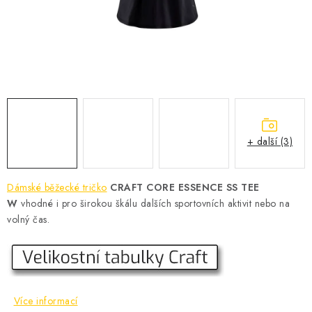
KONTAKT
BOTY DĚTSKÉ
OBLEČENÍ
VÝŽIVA
+ další (3)
SPORTY
MEGA SLEVY
Dámské běžecké tričko
CRAFT CORE ESSENCE SS TEE
W
vhodné i pro širokou škálu dalších sportovních aktivit nebo na
NOVINKY
volný čas.
NOVINKY MIZUNO
NOVINKY INOV-8
Více informací