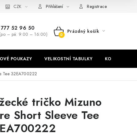
stní tabulky
CZK
Ochrana osobních údajů
Zásady používání soubor
Přihlášení
Registrace
777 52 96 50
Prázdný košík
(po – pá: 9:00 – 16:00)
NÁKUPNÍ
KOŠÍK
OVÉ POUKAZY
VELIKOSTNÍ TABULKY
KONTAKT
eve Tee 32EA700222
žecké tričko Mizuno
re Short Sleeve Tee
EA700222