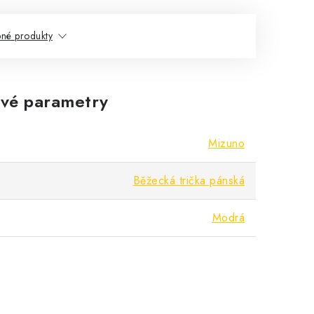
né produkty
vé parametry
Mizuno
Běžecká trička pánská
Modrá