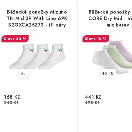
Běžecké ponožky Mizuno
Běžecké ponožky
TN Mid 3P With Line 6PK
CORE Dry Mid - tři
32GXCA25Z73 - tři páry
mix barev
30 %
10 %
XL
46-48
168 Kč
441 Kč
240 Kč
490 Kč