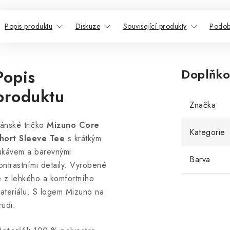
Popis produktu
Diskuze
Související produkty
Podob
Popis
Doplňko
produktu
Značka
ánské tričko
Mizuno Core
Kategorie
hort Sleeve Tee
s krátkým
ukávem a barevnými
Barva
ontrastními detaily. Vyrobené
e z lehkého a komfortního
ateriálu. S logem Mizuno na
rudi.