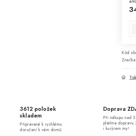
49
3
Mě
Kód zbo
Značka
Tis
3612 položek
Doprava Z
skladem
Při nákupu nad 
platíme dopravu 
Připravené k rychlému
i kurýrem my!
doručení k vám domů.