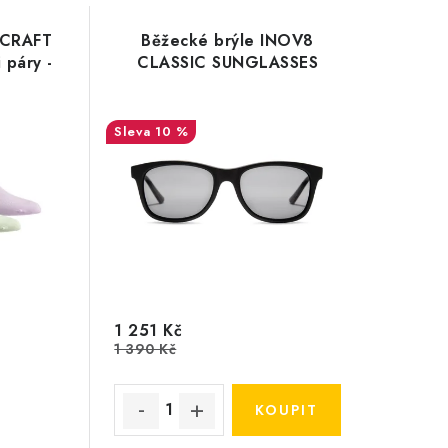
 CRAFT
Běžecké brýle INOV8
 páry -
CLASSIC SUNGLASSES
10 %
1 251 Kč
1 390 Kč