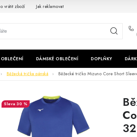
o vrátit zboží
Jak reklamovat
Obchodní podmínky
Veliko
 OBLEČENÍ
DÁMSKÉ OBLEČENÍ
DOPLŇKY
DÁRK
Běžecká trička pánská
Běžecké tričko Mizuno Core Short Sle
Bě
30 %
Co
32