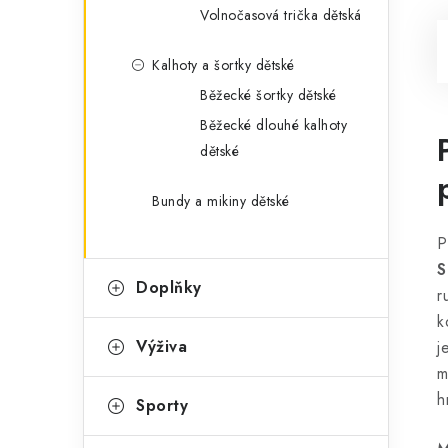
Volnočasová trička dětská
Kalhoty a šortky dětské
Běžecké šortky dětské
Běžecké dlouhé kalhoty
dětské
Bundy a mikiny dětské
P
S
Doplňky
r
k
Výživa
j
m
h
Sporty