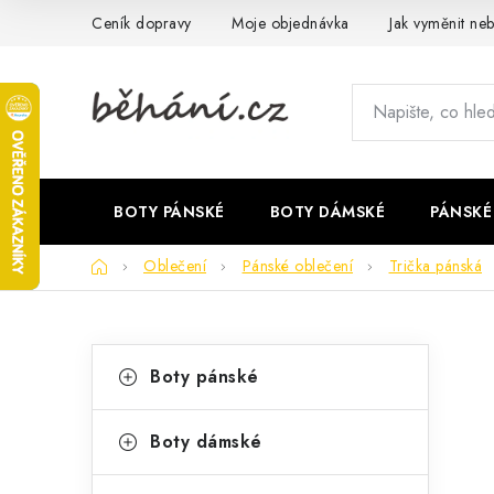
Přejít
Ceník dopravy
Moje objednávka
Jak vyměnit neb
na
obsah
BOTY PÁNSKÉ
BOTY DÁMSKÉ
PÁNSKÉ
Domů
Oblečení
Pánské oblečení
Trička pánská
P
K
Přeskočit
Boty pánské
kategorie
a
o
t
s
Boty dámské
e
t