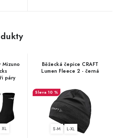
dukty
y Mizuno
Běžecká čepice CRAFT
cks
Lumen Fleece 2 - černá
i páry
10 %
XL
S-M
L-XL