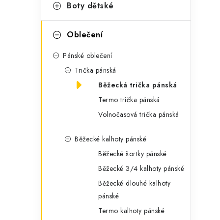
g
Boty dětské
r
o
a
r
Oblečení
n
i
Pánské oblečení
e
n
Trička pánská
í
Běžecká trička pánská
Termo trička pánská
p
Volnočasová trička pánská
a
Běžecké kalhoty pánské
n
Běžecké šortky pánské
e
Běžecké 3/4 kalhoty pánské
l
Běžecké dlouhé kalhoty
pánské
Termo kalhoty pánské