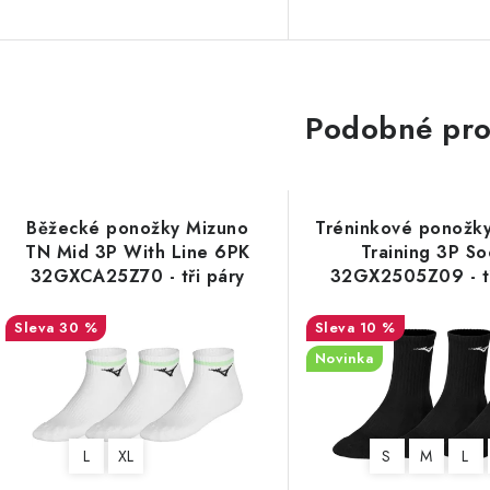
Podobné pro
Běžecké ponožky Mizuno
Tréninkové ponožk
TN Mid 3P With Line 6PK
Training 3P So
32GXCA25Z70 - tři páry
32GX2505Z09 - tř
30 %
10 %
Novinka
L
XL
S
M
L