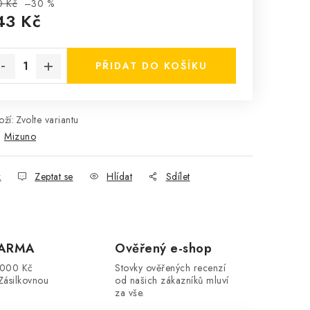
0 Kč
–30 %
43 Kč
rná cena:
PŘIDAT DO KOŠÍKU
ží:
Zvolte variantu
:
Mizuno
k
Zeptat se
Hlídat
Sdílet
DARMA
Ověřený e-shop
3000 Kč
Stovky ověřených recenzí
Zásilkovnou
od našich zákazníků mluví
za vše.