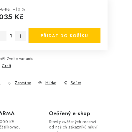
50 Kč
–10 %
 035 Kč
rná cena:
PŘIDAT DO KOŠÍKU
ží:
Zvolte variantu
:
Craft
k
Zeptat se
Hlídat
Sdílet
DARMA
Ověřený e-shop
3000 Kč
Stovky ověřených recenzí
Zásilkovnou
od našich zákazníků mluví