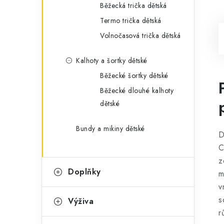
Běžecká trička dětská
Termo trička dětská
Volnočasová trička dětská
Kalhoty a šortky dětské
Běžecké šortky dětské
Běžecké dlouhé kalhoty
dětské
Bundy a mikiny dětské
D
C
z
Doplňky
m
v
s
Výživa
r