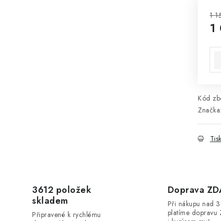
1 1
1
Mě
Kód zbo
Značka
Tis
3612 položek
Doprava Z
skladem
Při nákupu nad 
platíme dopravu 
Připravené k rychlému