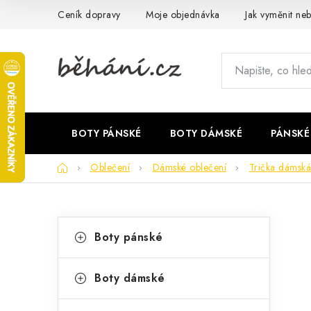
Přejít
Ceník dopravy
Moje objednávka
Jak vyměnit neb
na
obsah
BOTY PÁNSKÉ
BOTY DÁMSKÉ
PÁNSKÉ
Domů
Oblečení
Dámské oblečení
Trička dámská
P
K
Přeskočit
Boty pánské
kategorie
a
o
t
s
Boty dámské
e
t