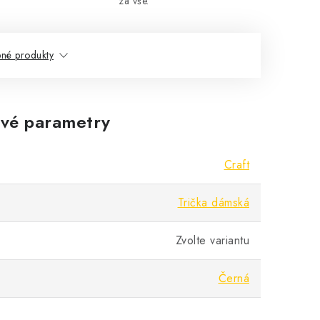
za vše.
né produkty
vé parametry
Craft
Trička dámská
Zvolte variantu
Černá