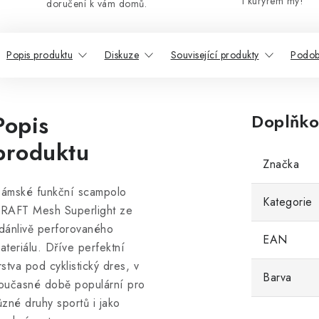
i kurýrem my!
doručení k vám domů.
Popis produktu
Diskuze
Související produkty
Podob
Popis
Doplňko
produktu
Značka
ámské funkční scampolo
Kategorie
RAFT Mesh Superlight ze
dánlivě perforovaného
EAN
ateriálu. Dříve perfektní
rstva pod cyklistický dres, v
Barva
oučasné době populární pro
ůzné druhy sportů i jako