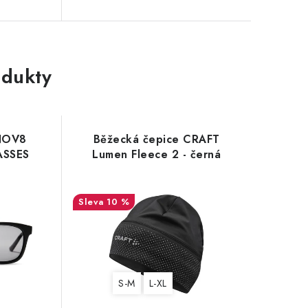
dukty
INOV8
Běžecká čepice CRAFT
ASSES
Lumen Fleece 2 - černá
10 %
S-M
L-XL