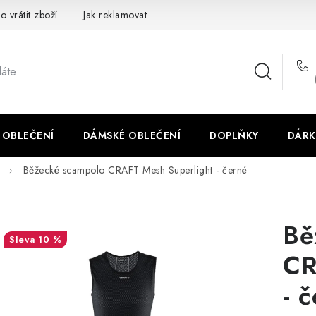
o vrátit zboží
Jak reklamovat
Obchodní podmínky
Veliko
 OBLEČENÍ
DÁMSKÉ OBLEČENÍ
DOPLŇKY
DÁRK
Běžecké scampolo CRAFT Mesh Superlight - černé
Bě
10 %
CR
- 