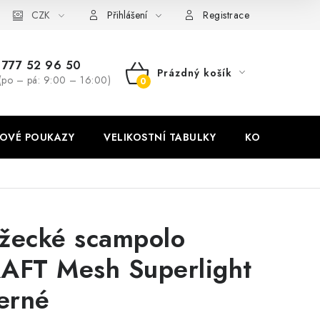
stní tabulky
CZK
Ochrana osobních údajů
Zásady používání soubor
Přihlášení
Registrace
777 52 96 50
Prázdný košík
(po – pá: 9:00 – 16:00)
NÁKUPNÍ
KOŠÍK
OVÉ POUKAZY
VELIKOSTNÍ TABULKY
KONTAKT
žecké scampolo
AFT Mesh Superlight
černé