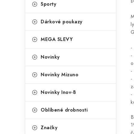
s
Sporty
M
Dárkové poukazy
l
G
MEGA SLEVY
-
-
Novinky
o
-
Novinky Mizuno
-
z
Novinky Inov-8
-
k
Oblíbené drobnosti
B
1
Značky
č