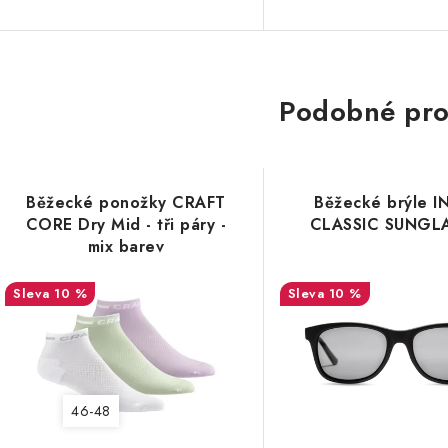
Podobné pro
Běžecké ponožky CRAFT
Běžecké brýle 
CORE Dry Mid - tři páry -
CLASSIC SUNGL
mix barev
10 %
10 %
46-48