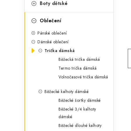
g
Boty dětské
r
o
a
r
Oblečení
n
i
Pánské oblečení
e
n
Dámské oblečení
í
Trička dámská
Běžecká trička dámská
p
Termo trička dámská
a
Volnočasová trička dámská
n
Běžecké kalhoty dámské
e
Běžecké šortky dámské
l
Běžecké 3/4 kalhoty
dámské
Běžecké dlouhé kalhoty