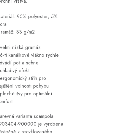
vrchní vrstva.
ateriál: 95% polyester, 5%
ycra
ramáž: 83 g/m2
 velmi nízká gramáž
 6-ti kanálkové vlákno rychle
dvádí pot a schne
 chladivý efekt
 ergonomický střih pro
ajištění volnosti pohybu
 ploché švy pro optimální
omfort
arevná varianta scampola
903404-900000 je vyrobena
ástečně z recyklovaného