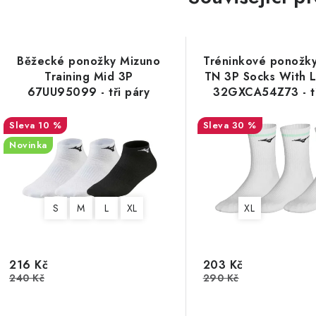
Běžecké ponožky Mizuno
Tréninkové ponožk
Training Mid 3P
TN 3P Socks With 
67UU95099 - tři páry
32GXCA54Z73 - tř
10 %
30 %
Novinka
S
M
L
XL
XL
216 Kč
203 Kč
240 Kč
290 Kč