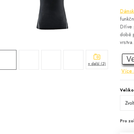
Dámsk
funkčn
Dříve 
době p
vrstva.
+ další (2)
Více 
Veliko