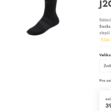
J2
Běže
Sock
zlepší
Více 
Veliko
44
3