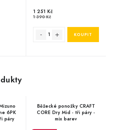
1 251 Kč
1 390 Kč
dukty
Mizuno
Běžecké ponožky CRAFT
ine 6PK
CORE Dry Mid - tři páry -
i páry
mix barev