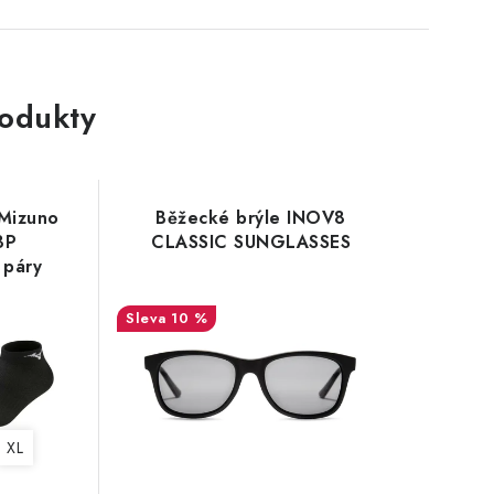
rodukty
Mizuno
Běžecké brýle INOV8
3P
CLASSIC SUNGLASSES
 páry
10 %
XL