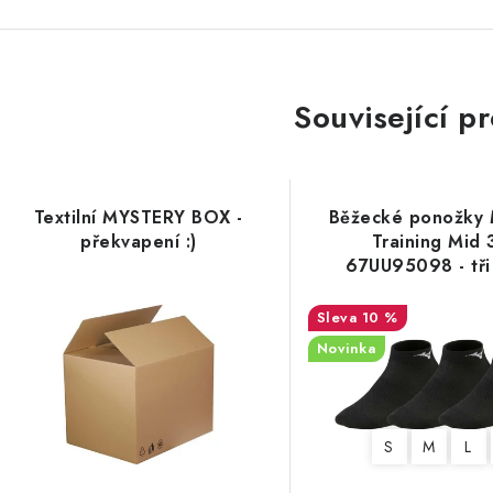
Související p
Textilní MYSTERY BOX -
Běžecké ponožky 
překvapení :)
Training Mid 
67UU95098 - tři
10 %
Novinka
S
M
L