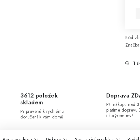
Mě
Kód zbo
Značka
Tis
3612 položek
Doprava Z
skladem
Při nákupu nad 
platíme dopravu 
Připravené k rychlému
i kurýrem my!
doručení k vám domů.
Popis produktu
Diskuze
Související produkty
Podob