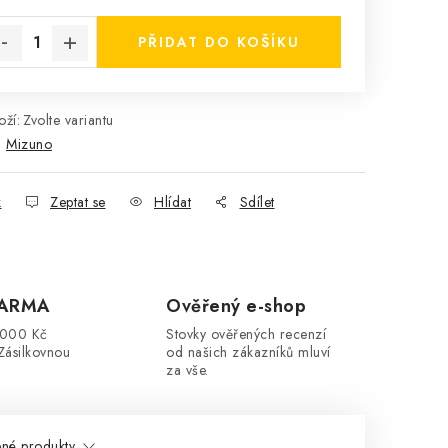
rná cena:
PŘIDAT DO KOŠÍKU
ží:
Zvolte variantu
:
Mizuno
k
Zeptat se
Hlídat
Sdílet
DARMA
Ověřený e-shop
3000 Kč
Stovky ověřených recenzí
Zásilkovnou
od našich zákazníků mluví
za vše.
né produkty