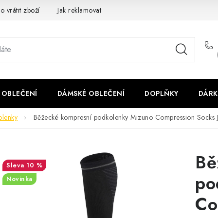
o vrátit zboží
Jak reklamovat
Obchodní podmínky
Veliko
 OBLEČENÍ
DÁMSKÉ OBLEČENÍ
DOPLŇKY
DÁRK
olenky
Běžecké kompresní podkolenky Mizuno Compression Sock
Bě
10 %
po
Novinka
Co