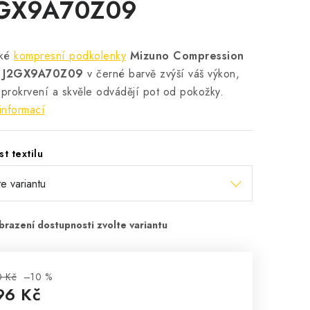
GX9A70Z09
cké
kompresní podkolenky
Mizuno Compression
s J2GX9A70Z09
v černé barvě zvýší váš výkon,
 prokrvení a skvěle odvádějí pot od pokožky.
informací
st textilu
0 Kč
–10 %
96 Kč