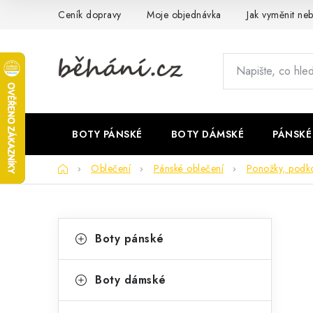
Přejít
Ceník dopravy
Moje objednávka
Jak vyměnit neb
na
obsah
BOTY PÁNSKÉ
BOTY DÁMSKÉ
PÁNSKÉ
Domů
Oblečení
Pánské oblečení
Ponožky, podk
P
K
Přeskočit
Boty pánské
kategorie
a
o
t
s
Boty dámské
e
t