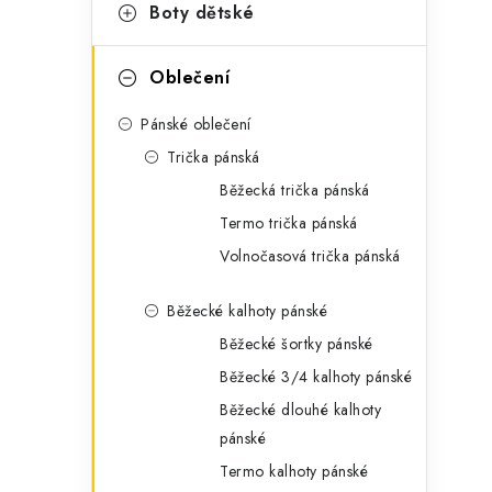
g
Boty dětské
r
o
a
r
Oblečení
n
i
Pánské oblečení
e
n
Trička pánská
í
Běžecká trička pánská
Termo trička pánská
p
Volnočasová trička pánská
a
Běžecké kalhoty pánské
n
Běžecké šortky pánské
e
Běžecké 3/4 kalhoty pánské
l
Běžecké dlouhé kalhoty
pánské
Termo kalhoty pánské