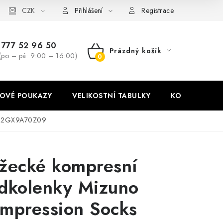
stní tabulky
CZK
Ochrana osobních údajů
Zásady používání soubor
Přihlášení
Registrace
777 52 96 50
Prázdný košík
(po – pá: 9:00 – 16:00)
NÁKUPNÍ
KOŠÍK
OVÉ POUKAZY
VELIKOSTNÍ TABULKY
KONTAKT
s J2GX9A70Z09
žecké kompresní
dkolenky Mizuno
mpression Socks