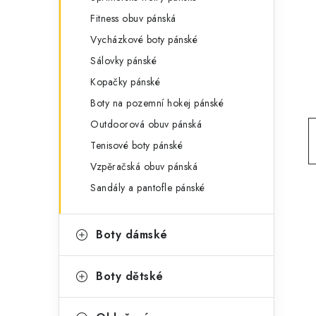
g
r
Fitness obuv pánská
o
Vycházkové boty pánské
a
r
Sálovky pánské
n
i
Kopačky pánské
e
n
Boty na pozemní hokej pánské
í
Outdoorová obuv pánská
Tenisové boty pánské
p
Vzpěračská obuv pánská
a
Sandály a pantofle pánské
n
e
Boty dámské
l
Boty dětské