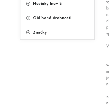
v
Novinky Inov-8
k
n
Oblíbené drobnosti
d
p
Značky
v
V
•
v
m
j
n
•
z
n