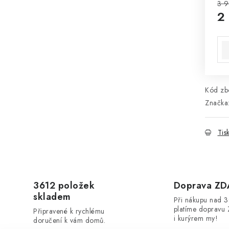
3 
2
Mě
Kód zbo
Značka
Tis
3612 položek
Doprava Z
skladem
Při nákupu nad 
platíme dopravu 
Připravené k rychlému
i kurýrem my!
doručení k vám domů.