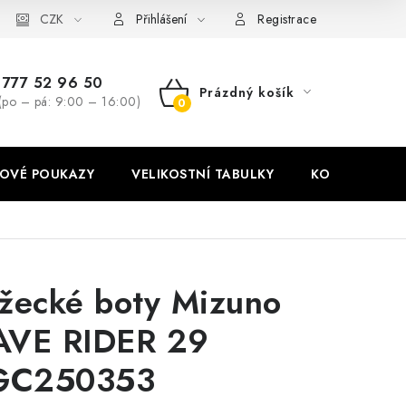
stní tabulky
CZK
Ochrana osobních údajů
Zásady používání soubor
Přihlášení
Registrace
777 52 96 50
Prázdný košík
(po – pá: 9:00 – 16:00)
NÁKUPNÍ
KOŠÍK
OVÉ POUKAZY
VELIKOSTNÍ TABULKY
KONTAKT
žecké boty Mizuno
VE RIDER 29
GC250353