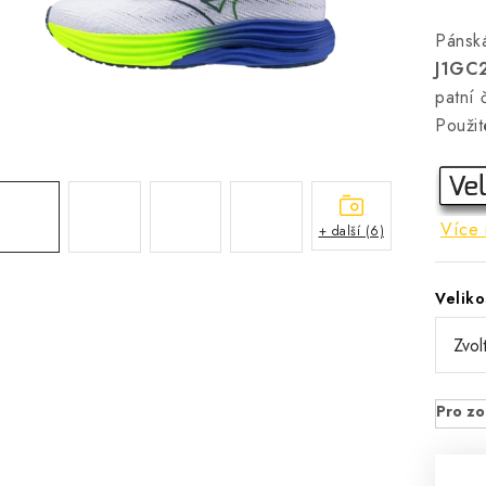
Páns
J1GC
patní 
Použit
Více 
+ další (6)
Veliko