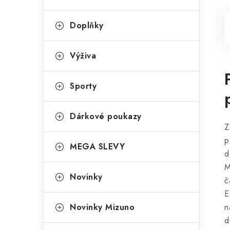
Doplňky
Výživa
Sporty
Dárkové poukazy
Z
p
MEGA SLEVY
d
M
Novinky
č
E
Novinky Mizuno
n
d