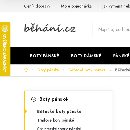
Přejít
Ceník dopravy
Moje objednávka
Jak vyměnit neb
na
obsah
BOTY PÁNSKÉ
BOTY DÁMSKÉ
PÁNSKÉ
Domů
Boty pánské
Běžecké boty pánské
Běžeck
P
K
Přeskočit
Boty pánské
kategorie
a
o
t
Běžecké boty pánské
s
Trailové boty pánské
e
t
Sprinterské tretry pánské