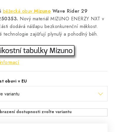
ká
běžecká obuv
Mizuno
Wave Rider 29
250353.
Nový materiál MIZUNO ENERZY NXT v
části dodává nášlapu bezkonkurenční měkkost.
é technologie zajišťují plynulý a pohodlný běh.
informací
st obuvi v EU