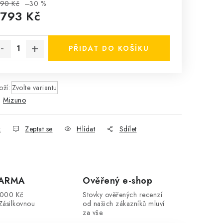
990 Kč
–30 %
 793 Kč
rná cena:
PŘIDAT DO KOŠÍKU
ží:
Zvolte variantu
:
Mizuno
k
Zeptat se
Hlídat
Sdílet
DARMA
Ověřený e-shop
3000 Kč
Stovky ověřených recenzí
Zásilkovnou
od našich zákazníků mluví
za vše.