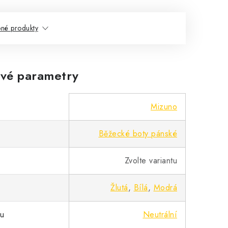
né produkty
vé parametry
Mizuno
Běžecké boty pánské
Zvolte variantu
Žlutá
,
Bílá
,
Modrá
pu
Neutrální