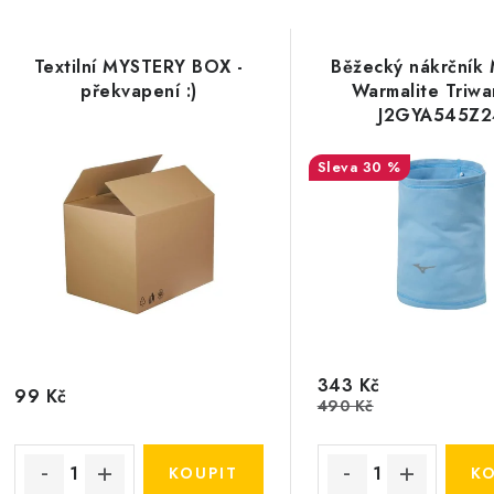
Textilní MYSTERY BOX -
Běžecký nákrčník
překvapení :)
Warmalite Triwa
J2GYA545Z2
30 %
343 Kč
99 Kč
490 Kč