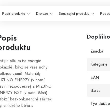
Popis produktu
Diskuze
Související produkty
Podob
Popis
Doplňko
produktu
Značka
ažijte sílu extra energie
Kategorie
okaždé, když se vaše nohy
otknou země. Materiály
EAN
IZUNO ENERZY (v horní
ásti mezipodešve) a MIZUNO
Barva
NERZY NXT (v patní části)
abízí bezkonkurenční zážitek
Typ došla
ynamického běhu s