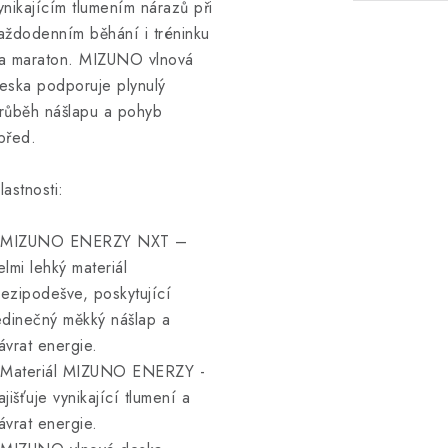
ynikajícím tlumením nárazů při
aždodenním běhání i tréninku
a maraton. MIZUNO vlnová
eska podporuje plynulý
růběh nášlapu a pohyb
před.
lastnosti:
 MIZUNO ENERZY NXT –
elmi lehký materiál
ezipodešve, poskytující
edinečný měkký nášlap a
ávrat energie.
 Materiál MIZUNO ENERZY -
ajišťuje vynikající tlumení a
ávrat energie.