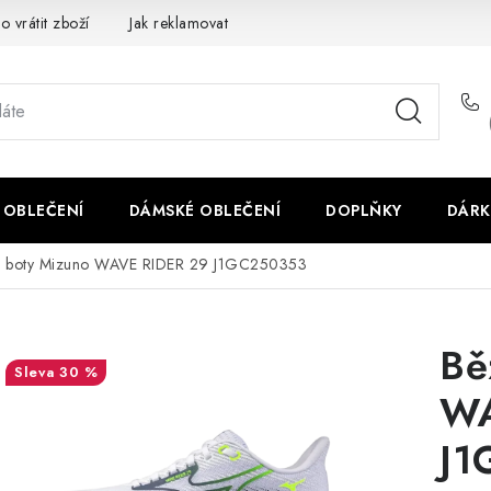
o vrátit zboží
Jak reklamovat
Obchodní podmínky
Veliko
 OBLEČENÍ
DÁMSKÉ OBLEČENÍ
DOPLŇKY
DÁRK
é boty Mizuno WAVE RIDER 29 J1GC250353
Bě
30 %
WA
J1