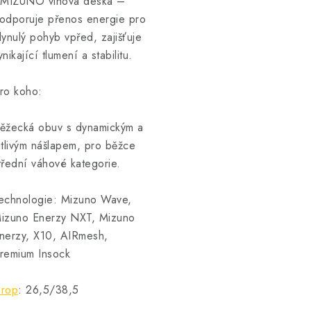
 MIZUNO vlnová deska –
odporuje přenos energie pro
lynulý pohyb vpřed, zajišťuje
ynikající tlumení a stabilitu.
ro koho:
ěžecká obuv s dynamickým a
itlivým nášlapem, pro běžce
třední váhové kategorie.
echnologie: Mizuno Wave,
izuno Enerzy NXT, Mizuno
nerzy, X10, AIRmesh,
remium Insock
rop
: 26,5/38,5