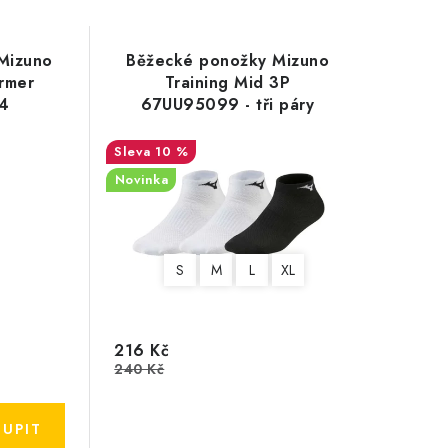
 Mizuno
Běžecké ponožky Mizuno
rmer
Training Mid 3P
4
67UU95099 - tři páry
10 %
Novinka
S
M
L
XL
216 Kč
240 Kč