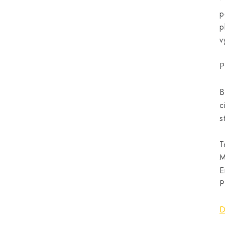
•
p
p
v
P
B
c
s
T
M
E
P
D