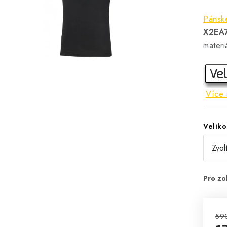
Pánské
X2EA
materi
Více 
Veliko
59