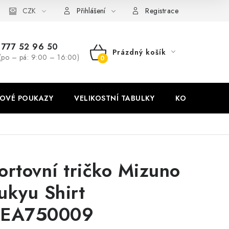
stní tabulky
CZK
Ochrana osobních údajů
Zásady používání soubor
Přihlášení
Registrace
777 52 96 50
Prázdný košík
(po – pá: 9:00 – 16:00)
NÁKUPNÍ
KOŠÍK
OVÉ POUKAZY
VELIKOSTNÍ TABULKY
KONTAKT
ortovní tričko Mizuno
ukyu Shirt
EA750009