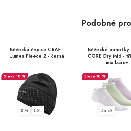
Podobné pro
Běžecká čepice CRAFT
Běžecké ponožky
Lumen Fleece 2 - černá
CORE Dry Mid - tři
mix barev
10 %
10 %
S-M
L-XL
46-48