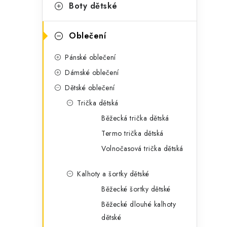
g
Boty dětské
r
o
a
r
Oblečení
n
i
Pánské oblečení
e
n
Dámské oblečení
í
Dětské oblečení
Trička dětská
p
Běžecká trička dětská
a
Termo trička dětská
n
Volnočasová trička dětská
e
Kalhoty a šortky dětské
l
Běžecké šortky dětské
Běžecké dlouhé kalhoty
dětské