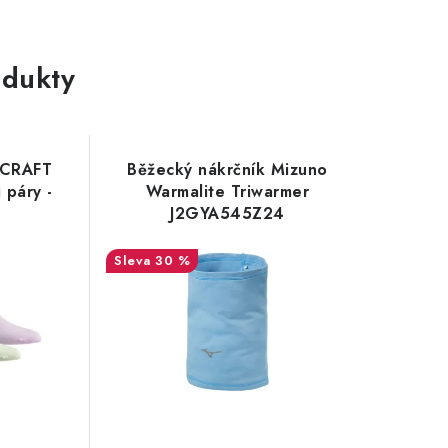
dukty
 CRAFT
Běžecký nákrčník Mizuno
 páry -
Warmalite Triwarmer
J2GYA545Z24
30 %