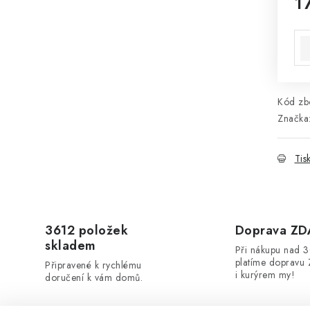
1
Mě
Kód zbo
Značka
Tis
3612 položek
Doprava Z
skladem
Při nákupu nad 
platíme dopravu 
Připravené k rychlému
i kurýrem my!
doručení k vám domů.