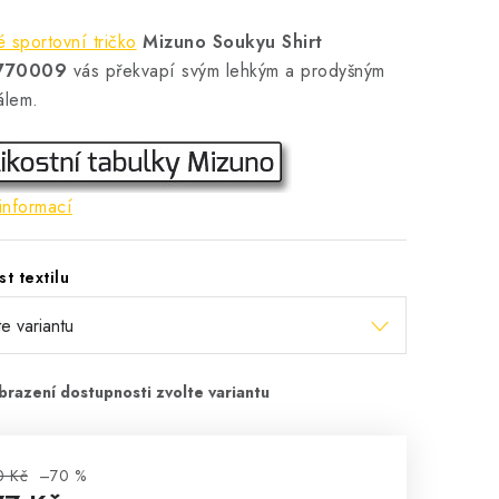
 sportovní tričko
Mizuno Soukyu Shirt
770009
vás překvapí svým lehkým a prodyšným
álem.
informací
st textilu
0 Kč
–70 %