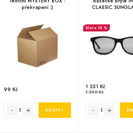
Textilní MYSTERY BOX -
Běžecké brýle 
překvapení :)
CLASSIC SUNGL
10 %
1 251 Kč
99 Kč
1 390 Kč