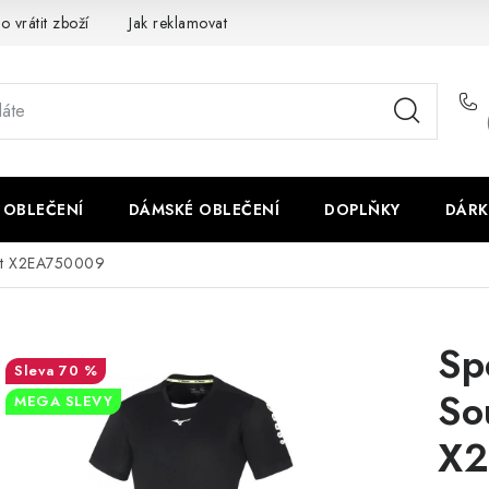
o vrátit zboží
Jak reklamovat
Obchodní podmínky
Veliko
 OBLEČENÍ
DÁMSKÉ OBLEČENÍ
DOPLŇKY
DÁRK
irt X2EA750009
Sp
70 %
So
MEGA SLEVY
X2