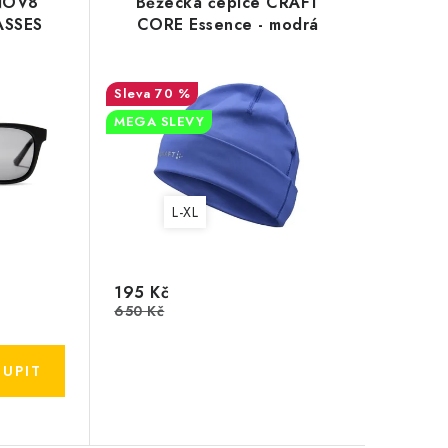
INOV8
Běžecká čepice CRAFT
ASSES
CORE Essence - modrá
70 %
MEGA SLEVY
L-XL
195 Kč
650 Kč