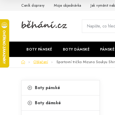
Přejít
Ceník dopravy
Moje objednávka
Jak vyměnit neb
na
obsah
BOTY PÁNSKÉ
BOTY DÁMSKÉ
PÁNSKÉ
Domů
Oblečení
Sportovní tričko Mizuno Soukyu Sh
P
K
Přeskočit
Boty pánské
kategorie
a
o
t
s
Boty dámské
e
t