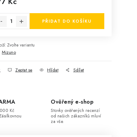
77 Kč
rná cena:
PŘIDAT DO KOŠÍKU
ží:
Zvolte variantu
:
Mizuno
k
Zeptat se
Hlídat
Sdílet
DARMA
Ověřený e-shop
3000 Kč
Stovky ověřených recenzí
Zásilkovnou
od našich zákazníků mluví
za vše.