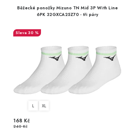
Běžecké ponožky Mizuno TN Mid 3P With Line
6PK 32GXCA25Z70 - tři páry
30 %
L
XL
168 Kč
240 Kč