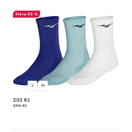
30 %
S
M
203 Kč
290 Kč