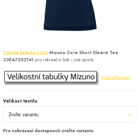
KONTAKT
BOTY DĚTSKÉ
OBLEČENÍ
VÝŽIVA
Dámské běžecké tričko
Mizuno Core Short Sleeve Tee
32EA7202141
pro rekreační běh i jiné sporty.
SPORTY
Více informací
MEGA SLEVY
NOVINKY
Velikost textilu
NOVINKY MIZUNO
NOVINKY INOV-8