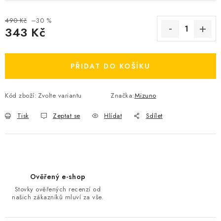
OBLÍBENÉ DROBNOSTI
490 Kč
–30 %
343 Kč
ZNAČKY
Měrná cena:
Ceník dopravy
Moje objednávka
PŘIDAT DO KOŠÍKU
Jak vyměnit nebo vrátit zboží
Jak reklamovat
Obchodní podmínky
Velikostní tabulky
Kód zboží:
Zvolte variantu
Značka:
Mizuno
Ochrana osobních údajů
Zásady používání souborů cookies
Tisk
Zeptat se
Hlídat
Sdílet
Kontakt
Ověřený e-shop
Stovky ověřených recenzí od
našich zákazníků mluví za vše.