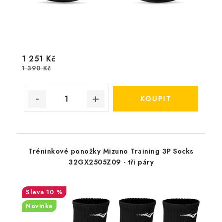
1 251 Kč
1 390 Kč
Tréninkové ponožky Mizuno Training 3P Socks
32GX2505Z09 - tři páry
10 %
Novinka