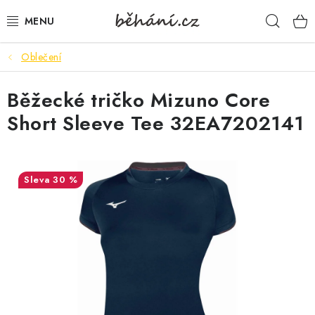
Přejít
Hleda
na
obsah
Oblečení
BOTY PÁNSKÉ
Běžecké tričko Mizuno Core
BOTY DÁMSKÉ
Short Sleeve Tee 32EA7202141
PÁNSKÉ OBLEČENÍ
DÁMSKÉ OBLEČENÍ
30 %
DOPLŇKY
DÁRKOVÉ POUKAZY
VELIKOSTNÍ TABULKY