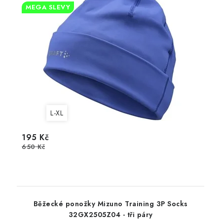
MEGA SLEVY
L-XL
195 Kč
650 Kč
Běžecké ponožky Mizuno Training 3P Socks
32GX2505Z04 - tři páry