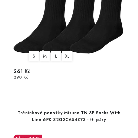
S
M
L
XL
261 Kč
290 Kč
Tréninkové ponožky Mizuno TN 3P Socks With
Line 6PK 32GXCA54Z73 - tři páry