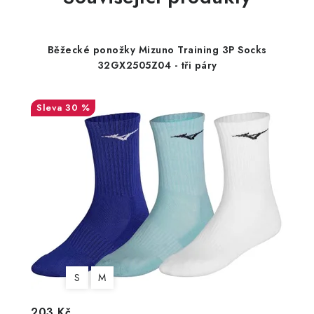
Běžecké ponožky Mizuno Training 3P Socks
32GX2505Z04 - tři páry
30 %
S
M
203 Kč