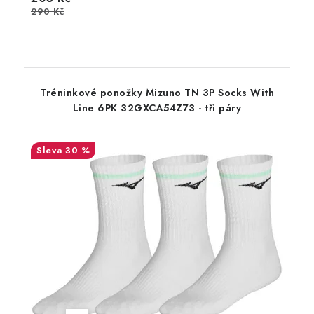
290 Kč
Tréninkové ponožky Mizuno TN 3P Socks With
Line 6PK 32GXCA54Z73 - tři páry
30 %