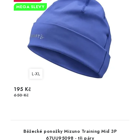
MEGA SLEVY
L-XL
195 Kč
650 Kč
Běžecké ponožky Mizuno Training Mid 3P
67UU95098 - tři páry