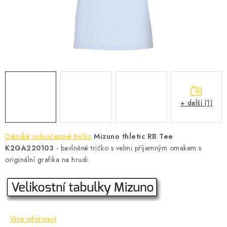
KONTAKT
BOTY DĚTSKÉ
OBLEČENÍ
VÝŽIVA
+ další (1)
SPORTY
MEGA SLEVY
Dámské volnočasové tričko
Mizuno thletic RB Tee
K2GA220103
- bavlněné tričko s velmi příjemným omakem s
NOVINKY
originální grafika na hrudi.
NOVINKY MIZUNO
NOVINKY INOV-8
Více informací