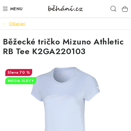
Přejít
Hleda
na
obsah
Oblečení
BOTY PÁNSKÉ
Běžecké tričko Mizuno Athletic
BOTY DÁMSKÉ
RB Tee K2GA220103
PÁNSKÉ OBLEČENÍ
DÁMSKÉ OBLEČENÍ
70 %
MEGA SLEVY
DOPLŇKY
DÁRKOVÉ POUKAZY
VELIKOSTNÍ TABULKY