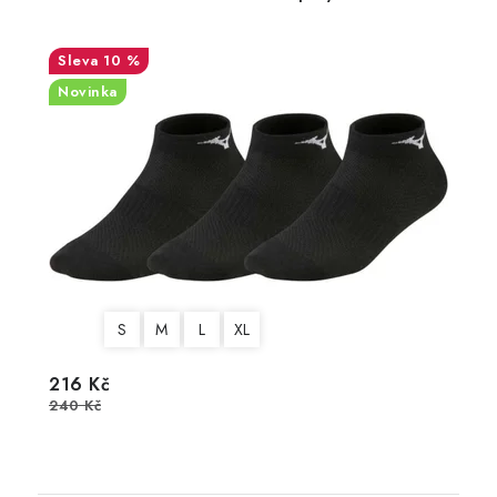
10 %
Novinka
S
M
L
XL
216 Kč
240 Kč