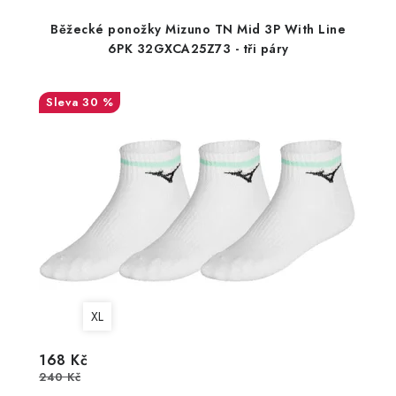
Běžecké ponožky Mizuno TN Mid 3P With Line
6PK 32GXCA25Z73 - tři páry
30 %
XL
168 Kč
240 Kč