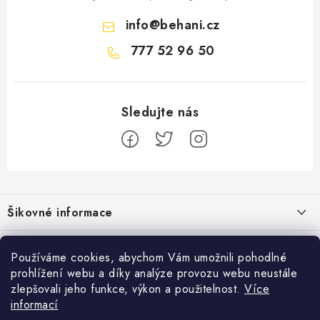
info
@
behani.cz
777 52 96 50
Z
á
Šikovné informace
p
a
Ceník dopravy
Běžecké zajímavosti
t
Používáme cookies, abychom Vám umožnili pohodlné
Moje objednávka
prohlížení webu a díky analýze provozu webu neustále
í
Proč jít běhat právě o víkendu?
Přijímáme online platby
zlepšovali jeho funkce, výkon a použitelnost.
Více
Jak vyměnit nebo vrátit zboží
informací
Bolest holeně nemusí znamenat zánět okostice