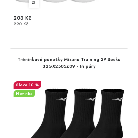
XL
203 Kč
290 Kč
Tréninkové ponožky Mizuno Training 3P Socks
32GX2505Z09 - tři páry
10 %
Novinka