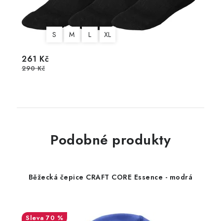
S
M
L
XL
261 Kč
290 Kč
Podobné produkty
Běžecká čepice CRAFT CORE Essence - modrá
70 %