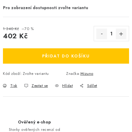
OBLÍBENÉ DROBNOSTI
ZNAČKY
1 340 Kč
–70 %
402 Kč
Ceník dopravy
Moje objednávka
Měrná cena:
Jak vyměnit nebo vrátit zboží
Jak reklamovat
PŘIDAT DO KOŠÍKU
Obchodní podmínky
Velikostní tabulky
Ochrana osobních údajů
Zásady používání souborů cookies
Kód zboží:
Zvolte variantu
Značka:
Mizuno
Kontakt
Tisk
Zeptat se
Hlídat
Sdílet
Ověřený e-shop
Stovky ověřených recenzí od