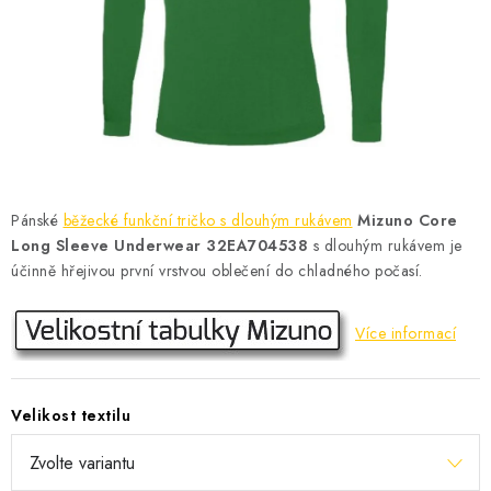
KONTAKT
BOTY DĚTSKÉ
OBLEČENÍ
VÝŽIVA
Pánské
běžecké funkční tričko s dlouhým rukávem
Mizuno Core
SPORTY
Long Sleeve Underwear 32EA704538
s dlouhým rukávem je
účinně hřejivou první vrstvou oblečení do chladného počasí.
MEGA SLEVY
Více informací
NOVINKY
NOVINKY MIZUNO
Velikost textilu
NOVINKY INOV-8