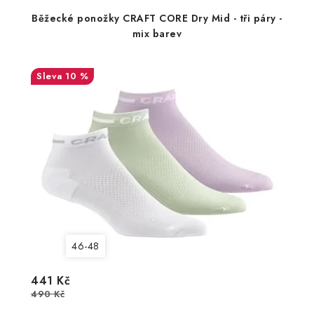
Běžecké ponožky CRAFT CORE Dry Mid - tři páry -
mix barev
10 %
46-48
441 Kč
490 Kč