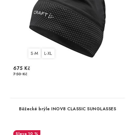
S-M
L-XL
675 Kč
750 Kč
Běžecké brýle INOV8 CLASSIC SUNGLASSES
10 %