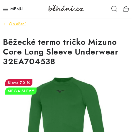
Přejít
Hleda
na
obsah
Oblečení
BOTY PÁNSKÉ
Běžecké termo tričko Mizuno
BOTY DÁMSKÉ
Core Long Sleeve Underwear
PÁNSKÉ OBLEČENÍ
32EA704538
DÁMSKÉ OBLEČENÍ
70 %
DOPLŇKY
MEGA SLEVY
DÁRKOVÉ POUKAZY
VELIKOSTNÍ TABULKY