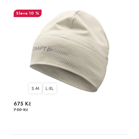
10 %
S-M
L-XL
675 Kč
750 Kč