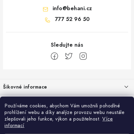
info
@
behani.cz
777 52 96 50
Z
á
Šikovné informace
p
a
Ceník dopravy
Běžecké zajímavosti
t
Používáme cookies, abychom Vám umožnili pohodlné
Moje objednávka
prohlížení webu a díky analýze provozu webu neustále
í
Proč jít běhat právě o víkendu?
Přijímáme online platby
zlepšovali jeho funkce, výkon a použitelnost.
Více
Jak vyměnit nebo vrátit zboží
informací
Bolest holeně nemusí znamenat zánět okostice
Facebook
Jak reklamovat