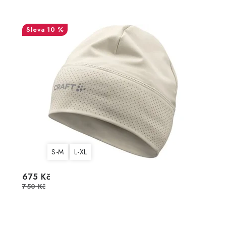
10 %
S-M
L-XL
675 Kč
750 Kč