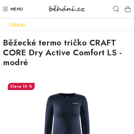
Přejít
Hleda
na
obsah
Oblečení
BOTY PÁNSKÉ
Běžecké termo tričko CRAFT
BOTY DÁMSKÉ
CORE Dry Active Comfort LS -
PÁNSKÉ OBLEČENÍ
modré
DÁMSKÉ OBLEČENÍ
10 %
DOPLŇKY
DÁRKOVÉ POUKAZY
VELIKOSTNÍ TABULKY