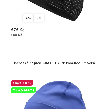
S-M
L-XL
675 Kč
750 Kč
Běžecká čepice CRAFT CORE Essence - modrá
70 %
MEGA SLEVY