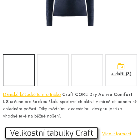
KONTAKT
BOTY DĚTSKÉ
OBLEČENÍ
VÝŽIVA
SPORTY
+ další (3)
MEGA SLEVY
Dámské běžecké termo tričko
Craft CORE Dry Active Comfort
NOVINKY
LS
určené pro širokou škálu sportovních aktivit v mírně chladném až
chladném počasí. Díky módnímu decentnímu designu je triko
NOVINKY MIZUNO
vhodné také na běžné nošení.
NOVINKY INOV-8
Více informací