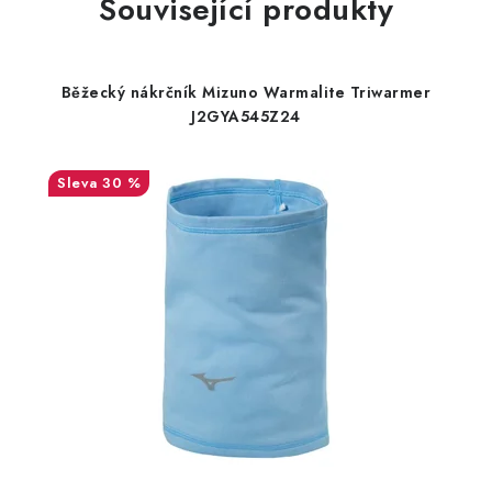
Související produkty
Běžecký nákrčník Mizuno Warmalite Triwarmer
J2GYA545Z24
30 %