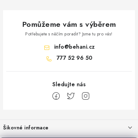
Pomůžeme vám s výběrem
Potřebujete s něčím poradit? Jsme tu pro vás!
info
@
behani.cz
777 52 96 50
Z
á
Šikovné informace
p