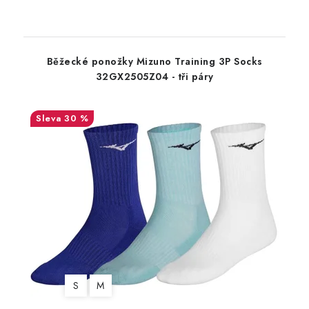
Běžecké ponožky Mizuno Training 3P Socks
32GX2505Z04 - tři páry
30 %
S
M