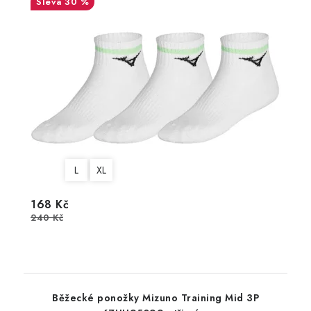
30 %
L
XL
168 Kč
240 Kč
Běžecké ponožky Mizuno Training Mid 3P