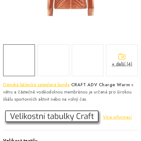
KONTAKT
BOTY DĚTSKÉ
OBLEČENÍ
VÝŽIVA
+ další (4)
SPORTY
MEGA SLEVY
Dámská běžecká zateplená bunda
CRAFT ADV Charge Warm
s
větru a částečně voděodolnou membránou je určená pro širokou
NOVINKY
škálu sportovních aktivit nebo na volný čas.
NOVINKY MIZUNO
Více informací
NOVINKY INOV-8
Velikost textilu