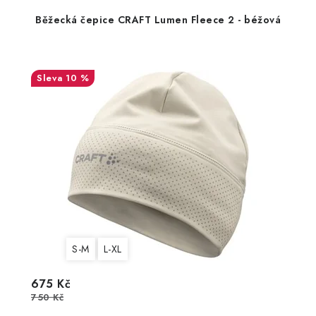
Běžecká čepice CRAFT Lumen Fleece 2 - béžová
10 %
S-M
L-XL
675 Kč
750 Kč