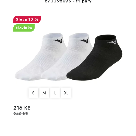
67UU95099 - tři páry
10 %
Novinka
S
M
L
XL
216 Kč
240 Kč