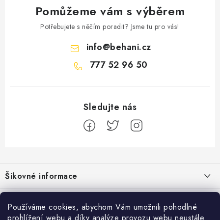
Pomůžeme vám s výběrem
Potřebujete s něčím poradit? Jsme tu pro vás!
info
@
behani.cz
777 52 96 50
Z
á
Šikovné informace
p
a
Ceník dopravy
Běžecké zajímavosti
t
Používáme cookies, abychom Vám umožnili pohodlné
Moje objednávka
prohlížení webu a díky analýze provozu webu neustále
Proč jít běhat právě o víkendu?