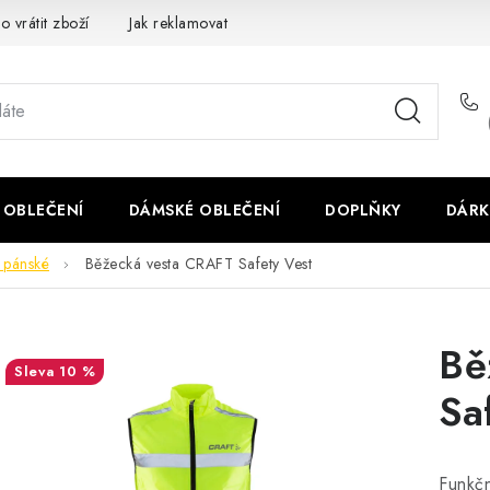
o vrátit zboží
Jak reklamovat
Obchodní podmínky
Veliko
 OBLEČENÍ
DÁMSKÉ OBLEČENÍ
DOPLŇKY
DÁRK
 pánské
Běžecká vesta CRAFT Safety Vest
Bě
10 %
Sa
Funkč