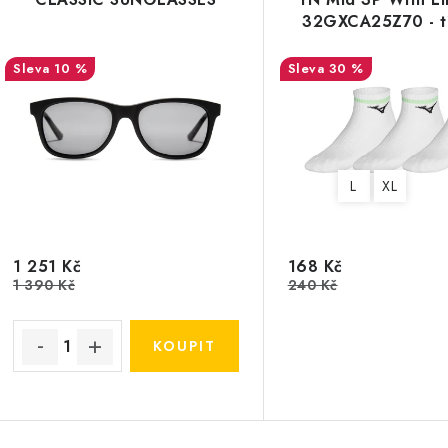
32GXCA25Z70 - tř
10 %
30 %
L
XL
1 251 Kč
168 Kč
1 390 Kč
240 Kč