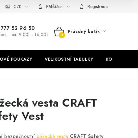
stní tabulky
CZK
Ochrana osobních údajů
Zásady používání soubor
Přihlášení
Registrace
777 52 96 50
Prázdný košík
(po – pá: 9:00 – 16:00)
NÁKUPNÍ
KOŠÍK
OVÉ POUKAZY
VELIKOSTNÍ TABULKY
KONTAKT
žecká vesta CRAFT
fety Vest
ní bezpečnostní
běžecká vesta
CRAFT Safety