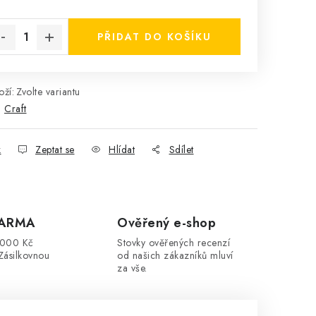
rná cena:
PŘIDAT DO KOŠÍKU
ží:
Zvolte variantu
:
Craft
k
Zeptat se
Hlídat
Sdílet
DARMA
Ověřený e-shop
3000 Kč
Stovky ověřených recenzí
Zásilkovnou
od našich zákazníků mluví
za vše.