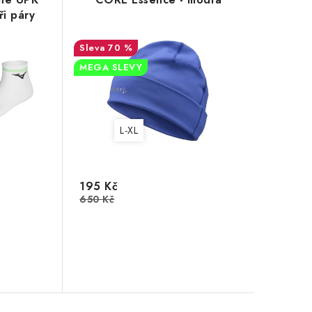
i páry
70 %
MEGA SLEVY
L-XL
195 Kč
650 Kč