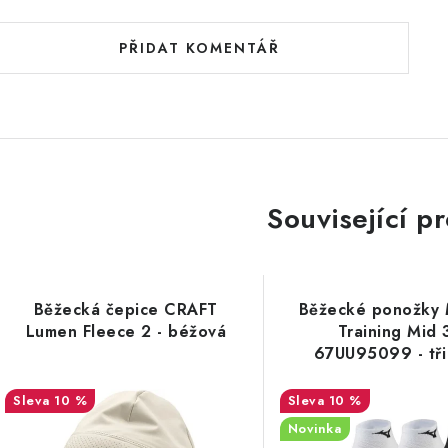
PŘIDAT KOMENTÁŘ
Související p
Běžecká čepice CRAFT
Běžecké ponožky 
Lumen Fleece 2 - béžová
Training Mid 
67UU95099 - tři
10 %
10 %
Novinka