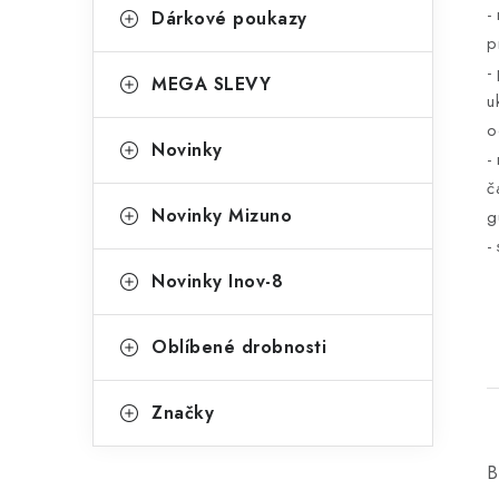
-
Dárkové poukazy
p
-
MEGA SLEVY
u
o
Novinky
-
č
Novinky Mizuno
g
-
Novinky Inov-8
Oblíbené drobnosti
Značky
B