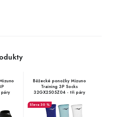
rodukty
Mizuno
Běžecké ponožky Mizuno
3P
Training 3P Socks
 páry
32GX2505Z04 - tři páry
30 %