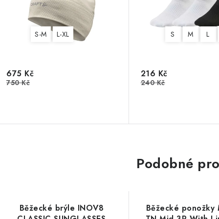
S-M
L-XL
S
M
L
675 Kč
216 Kč
750 Kč
240 Kč
Podobné pro
Běžecké brýle INOV8
Běžecké ponožky 
CLASSIC SUNGLASSES
TN Mid 3P With L