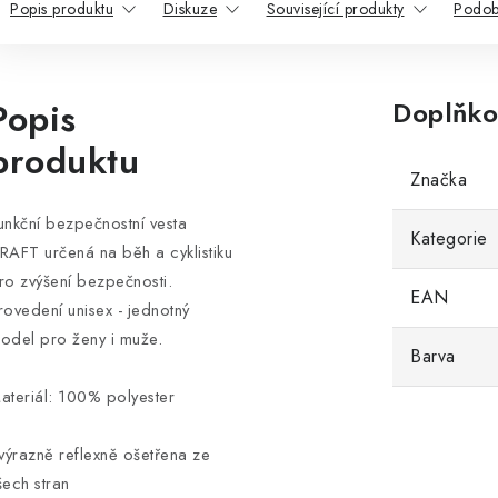
Popis produktu
Diskuze
Související produkty
Podob
Popis
Doplňko
produktu
Značka
unkční bezpečnostní vesta
Kategorie
RAFT určená na běh a cyklistiku
ro zvýšení bezpečnosti.
EAN
rovedení unisex - jednotný
odel pro ženy i muže.
Barva
ateriál: 100% polyester
 výrazně reflexně ošetřena ze
šech stran