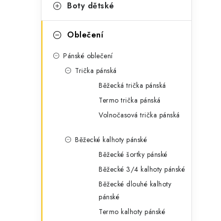
g
Boty dětské
r
o
a
r
Oblečení
n
i
Pánské oblečení
e
n
Trička pánská
í
Běžecká trička pánská
Termo trička pánská
p
Volnočasová trička pánská
a
Běžecké kalhoty pánské
n
Běžecké šortky pánské
e
Běžecké 3/4 kalhoty pánské
l
Běžecké dlouhé kalhoty
pánské
Termo kalhoty pánské