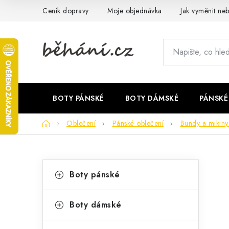
Přejít
Ceník dopravy
Moje objednávka
Jak vyměnit neb
na
obsah
BOTY PÁNSKÉ
BOTY DÁMSKÉ
PÁNSKÉ
Domů
Oblečení
Pánské oblečení
Bundy a mikiny
P
K
Přeskočit
Boty pánské
kategorie
a
o
t
s
Boty dámské
e
t