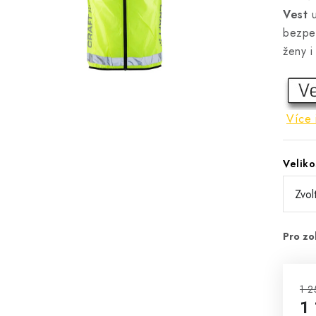
Vest
u
bezpeč
ženy i
Více 
Veliko
1 2
1