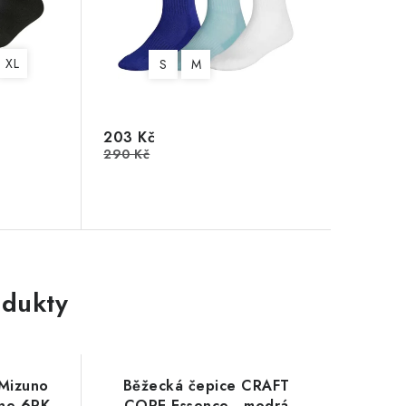
XL
S
M
203 Kč
290 Kč
dukty
Mizuno
Běžecká čepice CRAFT
ine 6PK
CORE Essence - modrá