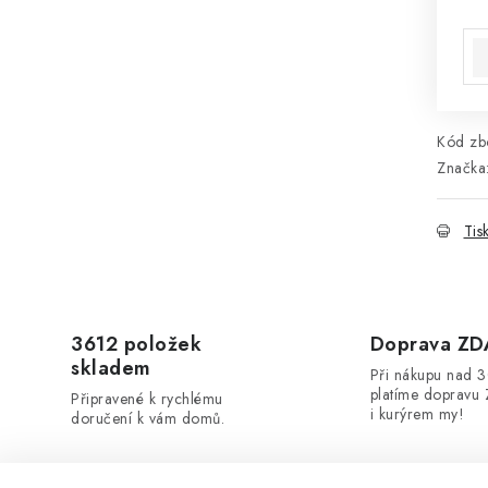
Mě
Kód zbo
Značka
Tis
3612 položek
Doprava Z
skladem
Při nákupu nad 
platíme dopravu 
Připravené k rychlému
i kurýrem my!
doručení k vám domů.