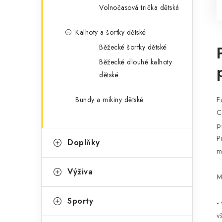
Volnočasová trička dětská
Kalhoty a šortky dětské
Běžecké šortky dětské
Běžecké dlouhé kalhoty
dětské
F
Bundy a mikiny dětské
C
p
P
Doplňky
m
Výživa
M
Sporty
-
v