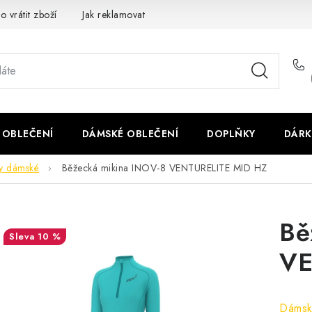
o vrátit zboží
Jak reklamovat
Obchodní podmínky
Veliko
 OBLEČENÍ
DÁMSKÉ OBLEČENÍ
DOPLŇKY
DÁRK
ny dámské
Běžecká mikina INOV-8 VENTURELITE MID HZ
Bě
10 %
VE
Dámsk