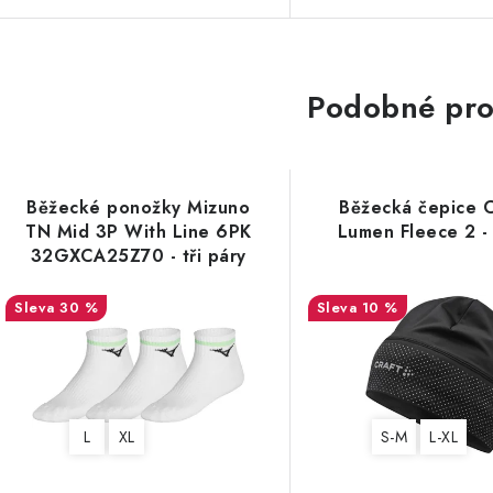
Podobné pro
Běžecké ponožky Mizuno
Běžecká čepice 
TN Mid 3P With Line 6PK
Lumen Fleece 2 -
32GXCA25Z70 - tři páry
30 %
10 %
L
XL
S-M
L-XL