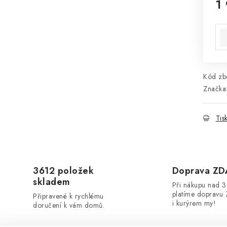
1
Mě
Kód zbo
Značka
Tis
3612 položek
Doprava Z
skladem
Při nákupu nad 
platíme dopravu 
Připravené k rychlému
i kurýrem my!
doručení k vám domů.