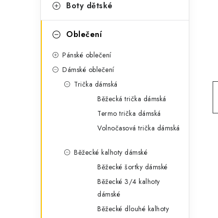
g
Boty dětské
r
o
a
r
Oblečení
n
i
Pánské oblečení
e
n
Dámské oblečení
í
Trička dámská
Běžecká trička dámská
p
Termo trička dámská
a
Volnočasová trička dámská
n
Běžecké kalhoty dámské
e
Běžecké šortky dámské
l
Běžecké 3/4 kalhoty
dámské
Běžecké dlouhé kalhoty