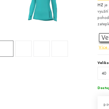
HZ
je 
využit
pohodl
zatepl
Více 
Veliko
Dostu
2 1