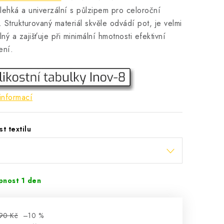
lehká a univerzální s půlzipem pro celoroční
í. Strukturovaný materiál skvěle odvádí pot, je velmi
ný a zajišťuje při minimální hmotnosti efektivní
ení.
informací
st textilu
pnost 1 den
90 Kč
–10 %