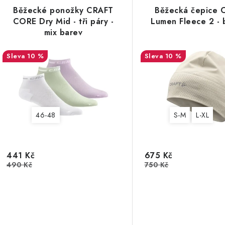
Běžecké ponožky CRAFT
Běžecká čepice 
CORE Dry Mid - tři páry -
Lumen Fleece 2 -
mix barev
10 %
10 %
46-48
S-M
L-XL
441 Kč
675 Kč
490 Kč
750 Kč