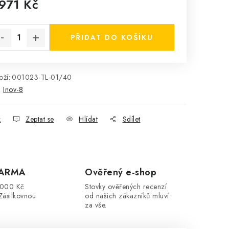
 971 Kč
rná cena:
PŘIDAT DO KOŠÍKU
ží:
001023-TL-01/40
:
Inov-8
k
Zeptat se
Hlídat
Sdílet
DARMA
Ověřený e-shop
3000 Kč
Stovky ověřených recenzí
Zásilkovnou
od našich zákazníků mluví
za vše.