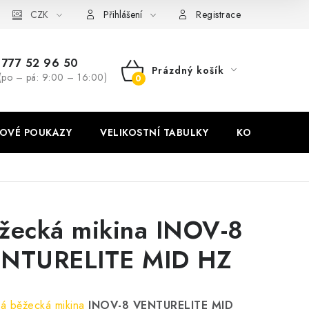
stní tabulky
CZK
Ochrana osobních údajů
Zásady používání soubor
Přihlášení
Registrace
777 52 96 50
Prázdný košík
(po – pá: 9:00 – 16:00)
NÁKUPNÍ
KOŠÍK
OVÉ POUKAZY
VELIKOSTNÍ TABULKY
KONTAKT
žecká mikina INOV-8
NTURELITE MID HZ
á běžecká mikina
INOV-8 VENTURELITE MID