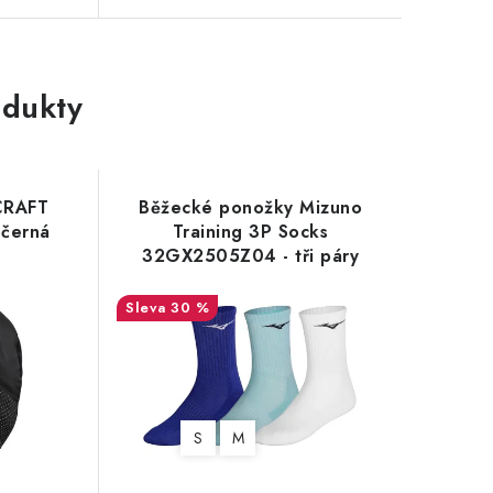
dukty
CRAFT
Běžecké ponožky Mizuno
 černá
Training 3P Socks
32GX2505Z04 - tři páry
30 %
S
M