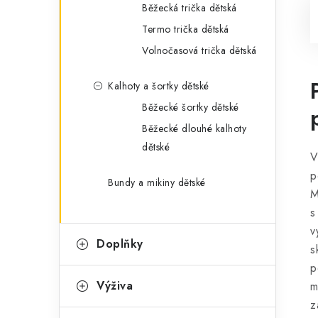
Běžecká trička dětská
Termo trička dětská
Volnočasová trička dětská
Kalhoty a šortky dětské
Běžecké šortky dětské
Běžecké dlouhé kalhoty
dětské
V
p
Bundy a mikiny dětské
M
s
v
Doplňky
s
p
Výživa
m
z