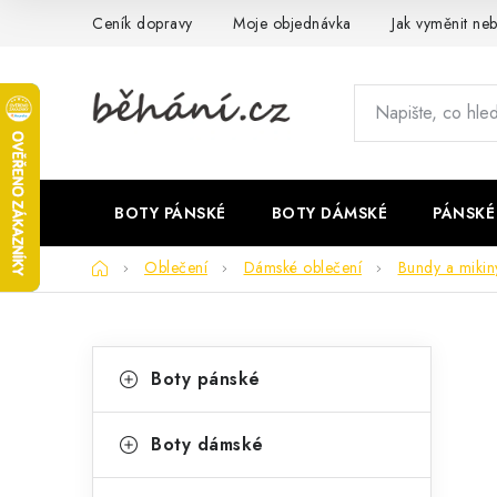
Přejít
Ceník dopravy
Moje objednávka
Jak vyměnit neb
na
obsah
BOTY PÁNSKÉ
BOTY DÁMSKÉ
PÁNSKÉ
Domů
Oblečení
Dámské oblečení
Bundy a miki
P
K
Přeskočit
Boty pánské
kategorie
a
o
t
s
Boty dámské
e
t