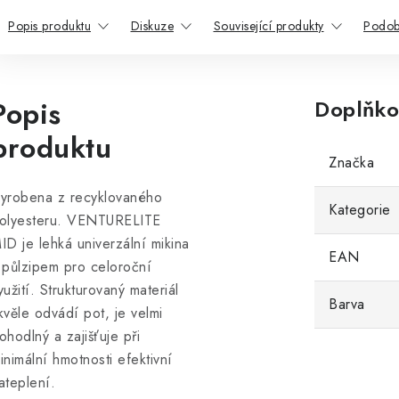
Popis produktu
Diskuze
Související produkty
Podob
Popis
Doplňko
produktu
Značka
yrobena z recyklovaného
Kategorie
olyesteru. VENTURELITE
ID je lehká univerzální mikina
EAN
 půlzipem pro celoroční
yužití. Strukturovaný materiál
Barva
kvěle odvádí pot, je velmi
ohodlný a zajišťuje při
inimální hmotnosti efektivní
ateplení.