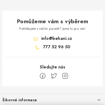
Pomůžeme vám s výběrem
Potřebujete s něčím poradit? Jsme tu pro vás!
info
@
behani.cz
777 52 96 50
Z
á
Šikovné informace
p