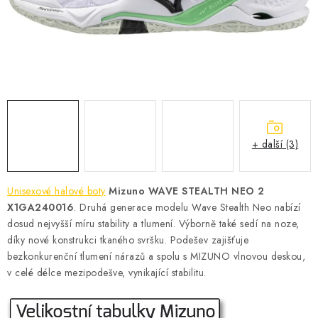
KONTAKT
BOTY DĚTSKÉ
OBLEČENÍ
VÝŽIVA
+ další (3)
SPORTY
MEGA SLEVY
Unisexové halové boty
Mizuno WAVE STEALTH NEO 2
X1GA240016
. Druhá generace modelu Wave Stealth Neo nabízí
NOVINKY
dosud nejvyšší míru stability a tlumení. Výborně také sedí na noze,
díky nové konstrukci tkaného svršku. Podešev zajišťuje
bezkonkurenční tlumení nárazů a spolu s MIZUNO vlnovou deskou,
NOVINKY MIZUNO
v celé délce mezipodešve, vynikající stabilitu.
NOVINKY INOV-8