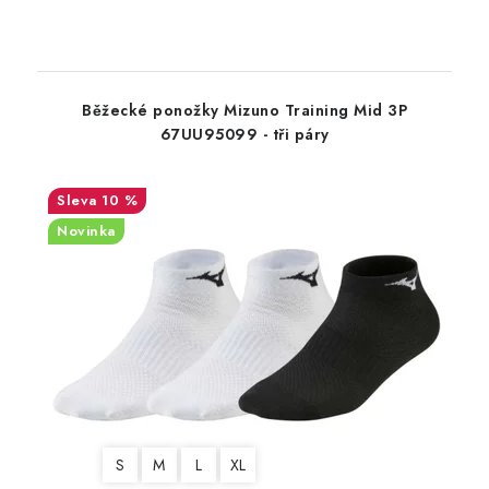
Běžecké ponožky Mizuno Training Mid 3P
67UU95099 - tři páry
10 %
Novinka
S
M
L
XL