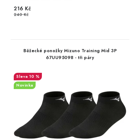
216 Kč
240 Kč
Běžecké ponožky Mizuno Training Mid 3P
67UU95098 - tři páry
10 %
Novinka