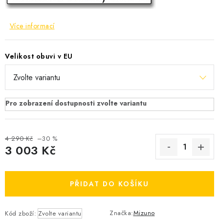
OBLÍBENÉ DROBNOSTI
Více informací
ZNAČKY
Velikost obuvi v EU
Ceník dopravy
Moje objednávka
Jak vyměnit nebo vrátit zboží
Jak reklamovat
Obchodní podmínky
Velikostní tabulky
Ochrana osobních údajů
Zásady používání souborů cookies
Kontakt
4 290 Kč
–30 %
3 003 Kč
Měrná cena:
PŘIDAT DO KOŠÍKU
Značka:
Mizuno
Kód zboží:
Zvolte variantu