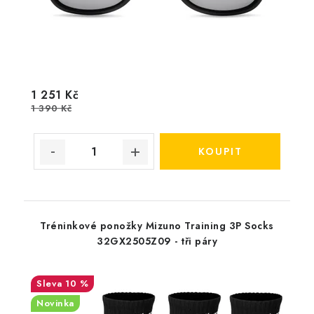
1 251 Kč
1 390 Kč
Tréninkové ponožky Mizuno Training 3P Socks
32GX2505Z09 - tři páry
10 %
Novinka