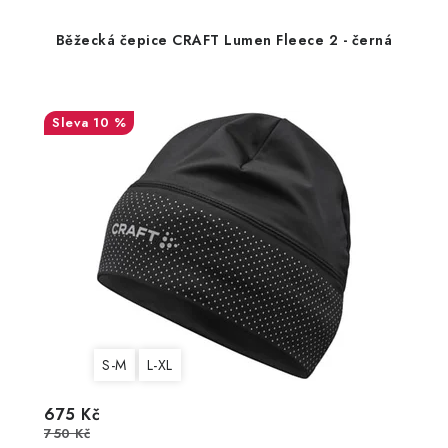
Běžecká čepice CRAFT Lumen Fleece 2 - černá
10 %
S-M
L-XL
675 Kč
750 Kč