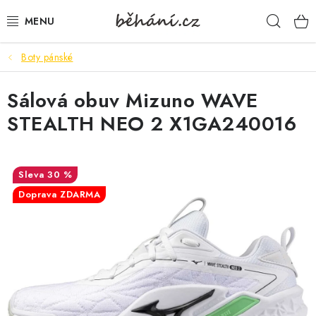
Přejít
Hleda
na
obsah
Boty pánské
BOTY PÁNSKÉ
Sálová obuv Mizuno WAVE
BOTY DÁMSKÉ
STEALTH NEO 2 X1GA240016
PÁNSKÉ OBLEČENÍ
DÁMSKÉ OBLEČENÍ
30 %
Doprava ZDARMA
DOPLŇKY
DÁRKOVÉ POUKAZY
VELIKOSTNÍ TABULKY