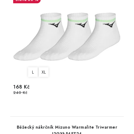
L
XL
168 Kč
240 Kč
Běžecký nákrčník Mizuno Warmalite Triwarmer
J2GYA545Z24