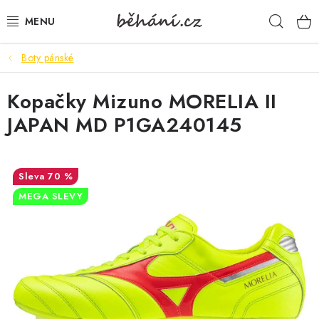
Přejít
Hleda
na
obsah
Boty pánské
BOTY PÁNSKÉ
Kopačky Mizuno MORELIA II
BOTY DÁMSKÉ
JAPAN MD P1GA240145
PÁNSKÉ OBLEČENÍ
DÁMSKÉ OBLEČENÍ
70 %
MEGA SLEVY
DOPLŇKY
DÁRKOVÉ POUKAZY
VELIKOSTNÍ TABULKY