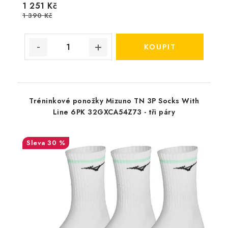
1 251 Kč
1 390 Kč
Tréninkové ponožky Mizuno TN 3P Socks With
Line 6PK 32GXCA54Z73 - tři páry
30 %