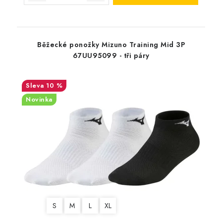
Běžecké ponožky Mizuno Training Mid 3P
67UU95099 - tři páry
10 %
Novinka
S
M
L
XL