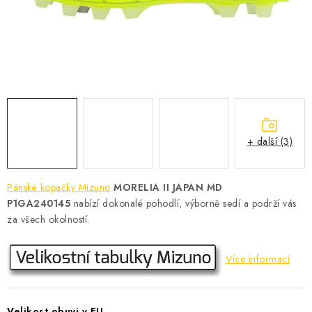
KONTAKT
BOTY DĚTSKÉ
OBLEČENÍ
VÝŽIVA
+ další (3)
SPORTY
MEGA SLEVY
Pánské kopačky Mizuno
MORELIA II JAPAN MD
P1GA240145
nabízí dokonalé pohodlí, výborně sedí a podrží vás
NOVINKY
za všech okolností.
NOVINKY MIZUNO
Více informací
NOVINKY INOV-8
Velikost obuvi v EU