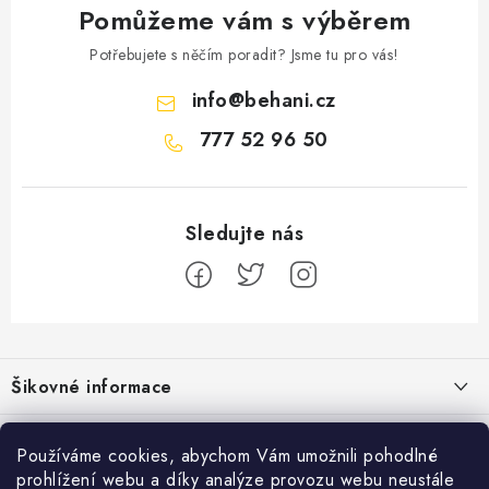
Pomůžeme vám s výběrem
Potřebujete s něčím poradit? Jsme tu pro vás!
info
@
behani.cz
777 52 96 50
Z
á
Šikovné informace
p
a
Ceník dopravy
Běžecké zajímavosti
t
Používáme cookies, abychom Vám umožnili pohodlné
Moje objednávka
prohlížení webu a díky analýze provozu webu neustále
Proč jít běhat právě o víkendu?