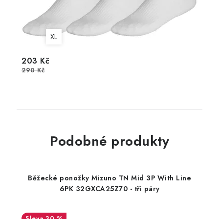
XL
203 Kč
290 Kč
Podobné produkty
Běžecké ponožky Mizuno TN Mid 3P With Line
6PK 32GXCA25Z70 - tři páry
30 %