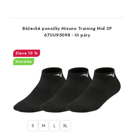
Běžecké ponožky Mizuno Training Mid 3P
67UU95098 - tři páry
10 %
Novinka
S
M
L
XL