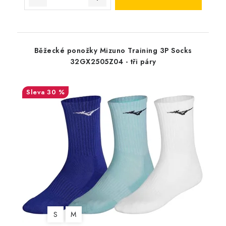
Běžecké ponožky Mizuno Training 3P Socks
32GX2505Z04 - tři páry
30 %
S
M