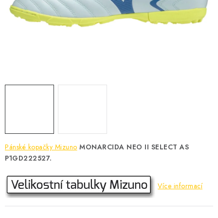
KONTAKT
BOTY DĚTSKÉ
OBLEČENÍ
VÝŽIVA
SPORTY
MEGA SLEVY
Pánské kopačky Mizuno
MONARCIDA NEO II SELECT AS
NOVINKY
P1GD222527.
NOVINKY MIZUNO
Více informací
NOVINKY INOV-8