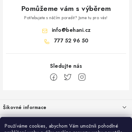
Pomůžeme vám s výběrem
Potřebujete s něčím poradit? Jsme tu pro vás!
info
@
behani.cz
777 52 96 50
Z
á
Šikovné informace
p
a
Ceník dopravy
Běžecké zajímavosti
t
Používáme cookies, abychom Vám umožnili pohodlné
Moje objednávka