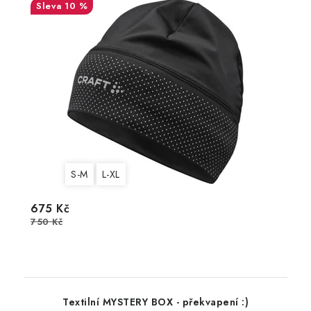
10 %
S-M
L-XL
675 Kč
750 Kč
Textilní MYSTERY BOX - překvapení :)