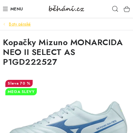
Přejít
Hleda
na
obsah
Boty pánské
BOTY PÁNSKÉ
Kopačky Mizuno MONARCIDA
BOTY DÁMSKÉ
NEO II SELECT AS
PÁNSKÉ OBLEČENÍ
P1GD222527
DÁMSKÉ OBLEČENÍ
70 %
DOPLŇKY
MEGA SLEVY
DÁRKOVÉ POUKAZY
VELIKOSTNÍ TABULKY