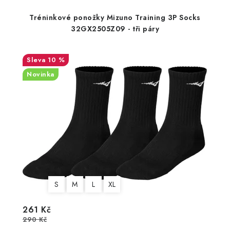
Tréninkové ponožky Mizuno Training 3P Socks
32GX2505Z09 - tři páry
10 %
Novinka
S
M
L
XL
261 Kč
290 Kč