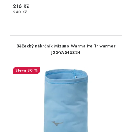
216 Kč
240 Kč
Běžecký nákrčník Mizuno Warmalite Triwarmer
J2GYA545Z24
30 %