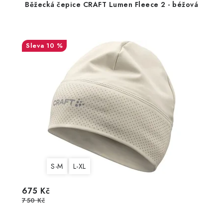
Běžecká čepice CRAFT Lumen Fleece 2 - béžová
10 %
S-M
L-XL
675 Kč
750 Kč