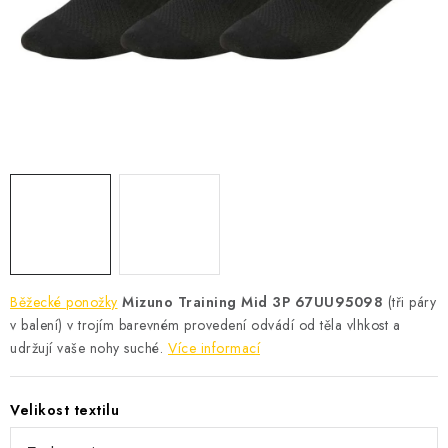
KONTAKT
BOTY DĚTSKÉ
OBLEČENÍ
VÝŽIVA
SPORTY
MEGA SLEVY
Běžecké ponožky
Mizuno Training Mid 3P 67UU95098
(tři páry
NOVINKY
v balení) v trojím barevném provedení odvádí od těla vlhkost a
udržují vaše nohy suché.
Více informací
NOVINKY MIZUNO
Velikost textilu
NOVINKY INOV-8