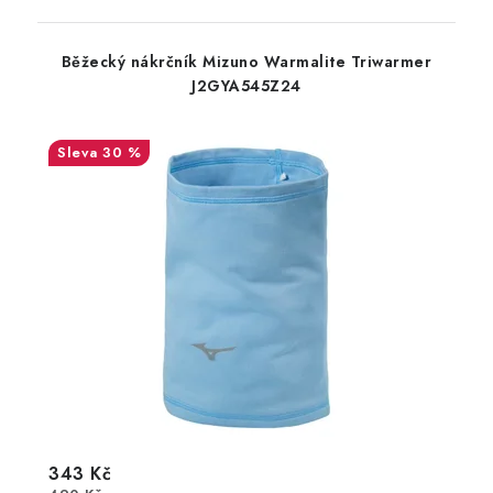
Běžecký nákrčník Mizuno Warmalite Triwarmer
J2GYA545Z24
30 %
343 Kč