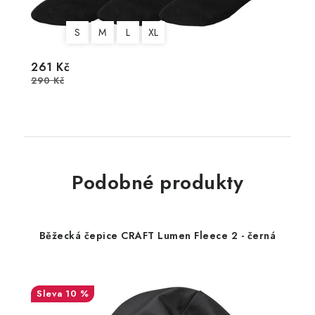
S
M
L
XL
261 Kč
290 Kč
Podobné produkty
Běžecká čepice CRAFT Lumen Fleece 2 - černá
10 %