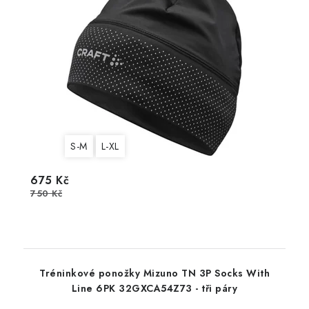
S-M
L-XL
675 Kč
750 Kč
Tréninkové ponožky Mizuno TN 3P Socks With
Line 6PK 32GXCA54Z73 - tři páry