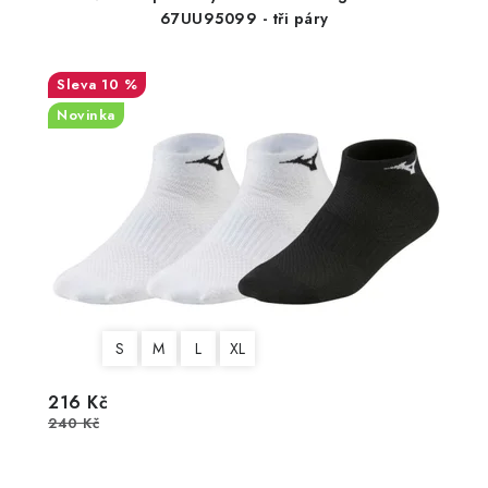
67UU95099 - tři páry
10 %
Novinka
S
M
L
XL
216 Kč
240 Kč