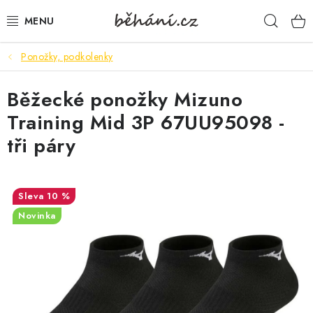
Přejít
Hleda
na
obsah
Ponožky, podkolenky
BOTY PÁNSKÉ
Běžecké ponožky Mizuno
BOTY DÁMSKÉ
Training Mid 3P 67UU95098 -
PÁNSKÉ OBLEČENÍ
tři páry
DÁMSKÉ OBLEČENÍ
10 %
DOPLŇKY
Novinka
DÁRKOVÉ POUKAZY
VELIKOSTNÍ TABULKY