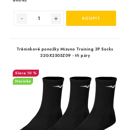
490 Kč
Tréninkové ponožky Mizuno Training 3P Socks
32GX2505Z09 - tři páry
10 %
Novinka