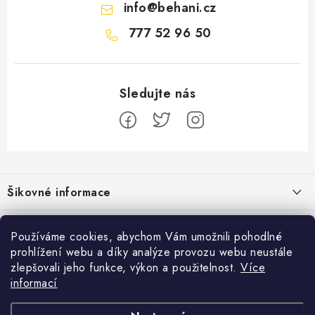
info
@
behani.cz
777 52 96 50
Z
á
Šikovné informace
p
a
Ceník dopravy
Běžecké zajímavosti
t
Používáme cookies, abychom Vám umožnili pohodlné
Moje objednávka
prohlížení webu a díky analýze provozu webu neustále
í
Proč jít běhat právě o víkendu?
Přijímáme online platby
zlepšovali jeho funkce, výkon a použitelnost.
Více
Jak vyměnit nebo vrátit zboží
informací
Bolest holeně nemusí znamenat zánět okostice
Facebook
Jak reklamovat