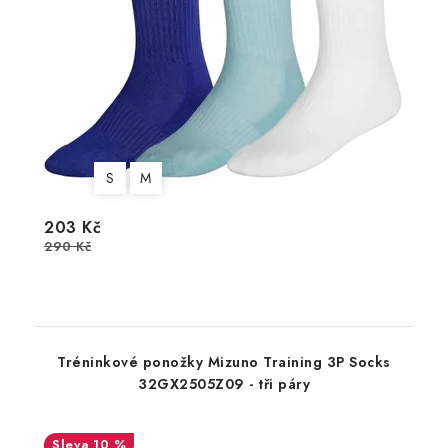
S
M
203 Kč
290 Kč
Tréninkové ponožky Mizuno Training 3P Socks
32GX2505Z09 - tři páry
10 %