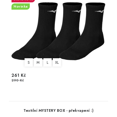
Novinka
S
M
L
XL
261 Kč
290 Kč
Textilní MYSTERY BOX - překvapení :)