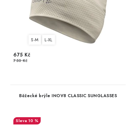
S-M
L-XL
675 Kč
750 Kč
Běžecké brýle INOV8 CLASSIC SUNGLASSES
10 %