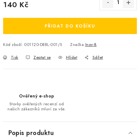
140 Kč
OBLÍBENÉ DROBNOSTI
Měrná cena:
ZNAČKY
PŘIDAT DO KOŠÍKU
Ceník dopravy
Moje objednávka
Kód zboží:
001120-DBBL-001/S
Značka:
Inov-8
Jak vyměnit nebo vrátit zboží
Jak reklamovat
Tisk
Zeptat se
Hlídat
Sdílet
Obchodní podmínky
Velikostní tabulky
Ochrana osobních údajů
Zásady používání souborů cookies
Kontakt
Ověřený e-shop
Stovky ověřených recenzí od
našich zákazníků mluví za vše.
Popis produktu