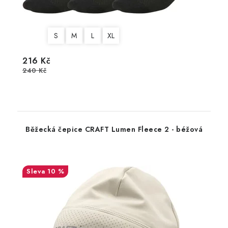
S
M
L
XL
216 Kč
240 Kč
Běžecká čepice CRAFT Lumen Fleece 2 - béžová
10 %