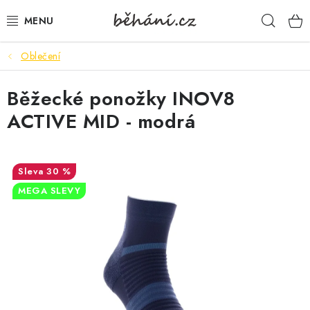
Přejít
Hleda
na
obsah
Oblečení
BOTY PÁNSKÉ
Běžecké ponožky INOV8
BOTY DÁMSKÉ
ACTIVE MID - modrá
PÁNSKÉ OBLEČENÍ
DÁMSKÉ OBLEČENÍ
30 %
MEGA SLEVY
DOPLŇKY
DÁRKOVÉ POUKAZY
VELIKOSTNÍ TABULKY