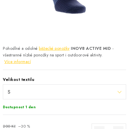
KONTAKT
BOTY DĚTSKÉ
OBLEČENÍ
VÝŽIVA
Pohodlné a odolné
běžecké ponožky
INOV8 ACTIVE MID
-
všestranné nízké ponožky na sport i outdoorové aktivity.
SPORTY
Více informací
MEGA SLEVY
Velikost textilu
NOVINKY
NOVINKY MIZUNO
Dostupnost 1 den
NOVINKY INOV-8
200 Kč
–30 %